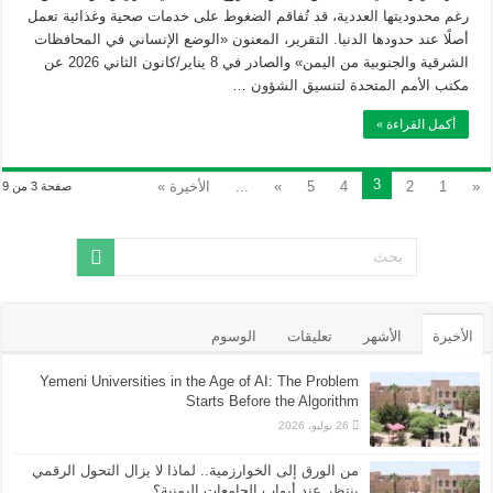
رغم محدوديتها العددية، قد تُفاقم الضغوط على خدمات صحية وغذائية تعمل
أصلًا عند حدودها الدنيا. التقرير، المعنون «الوضع الإنساني في المحافظات
الشرقية والجنوبية من اليمن» والصادر في 8 يناير/كانون الثاني 2026 عن
مكتب الأمم المتحدة لتنسيق الشؤون …
أكمل القراءة »
3
«
1
2
4
5
»
...
الأخيرة »
صفحة 3 من 9
الأخيرة
الأشهر
تعليقات
الوسوم
Yemeni Universities in the Age of AI: The Problem
Starts Before the Algorithm
26 يوليو، 2026
من الورق إلى الخوارزمية.. لماذا لا يزال التحول الرقمي
ينتظر عند أبواب الجامعات اليمنية؟