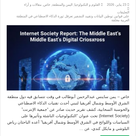
23 يناير، 2026
العلوم و التكنواوجيا
,
اليمن والمنطقة
,
خاص
,
مقالات و آراء
التعليقات
على قوانين توطين البيانات وتقييد التشفير تعرقل ثورة الذكاء الاصطناعي في المنطقة
العربية مغلقة
خاص – يمن ساينس عبدالرحمن أبوطالب في وقت تتسابق فيه دول منطقة
الشرق الأوسط وشمال أفريقيا لتبني أحدث تقنيات الذكاء الاصطناعي
والحوسبة السحابية، كشف تقرير حديث صادر عن “جمعية الإنترنت”
(Internet Society) تحت عنوان “التكنولوجيات الناشئة وتأثيرها على
السياسات واللوائح في الشرق الأوسط وشمال أفريقيا” أعده الباحثان رياض
البلوشي و مايكل كندي، عن …