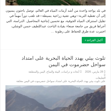
في بلد يواجه واحدة من أشد أزمات المياه في العالم، توصل باحثون يمنيون
إلى أن تغطية التربة—وهي تقنية زراعية بسيطة—قد تلعب دوراً مهماً في
تقليل استنزاف المياه الجوفية، مع تحسين إنتاجية المحاصيل. الدراسة، التي
أجراها فريق من جامعة صنعاء بقيادة الباحث عبداللطيف حسن الوشلي،
اختبرت عدة طرق للحفاظ على رطوبة …
أكمل القراءة »
تلوث بيئي يهدد الحياة البحرية على امتداد
سواحل حضرموت في اليمن
28 مارس، 2026
أبحاث و دراسات
,
البيئة والمناخ
,
اليمن والمنطقة
التعليقات
على تلوث بيئي يهدد الحياة البحرية على امتداد سواحل حضرموت في اليمن مغلقة