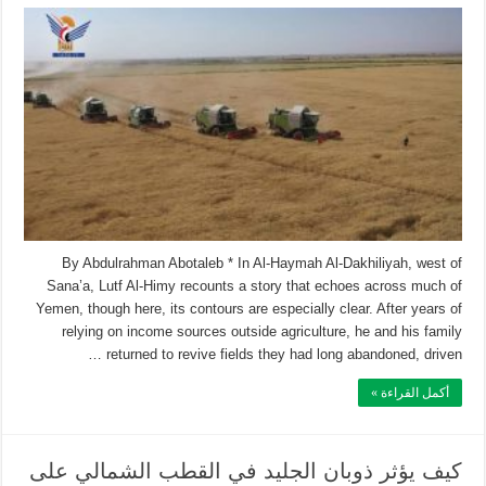
By Abdulrahman Abotaleb * In Al-Haymah Al-Dakhiliyah, west of
Sana’a, Lutf Al-Himy recounts a story that echoes across much of
Yemen, though here, its contours are especially clear. After years of
relying on income sources outside agriculture, he and his family
returned to revive fields they had long abandoned, driven …
أكمل القراءة »
كيف يؤثر ذوبان الجليد في القطب الشمالي على