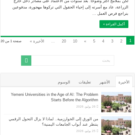
لكن بملامح أكثر وضوحًا. بعد سنوات من الاعتماد على مصادر دخل خارج
الزراعة، عاد مع أسرته إلى إحياء الحقول التي تركوها مهجورة، مدفوعين
بتراجع فرص العمل …
أكمل القراءة »
1
2
3
4
5
»
10
20
...
الأخيرة »
صفحة 1 من 20
الأخيرة
الأشهر
تعليقات
الوسوم
Yemeni Universities in the Age of AI: The Problem
Starts Before the Algorithm
26 يوليو، 2026
من الورق إلى الخوارزمية.. لماذا لا يزال التحول الرقمي
ينتظر عند أبواب الجامعات اليمنية؟
25 يوليو، 2026