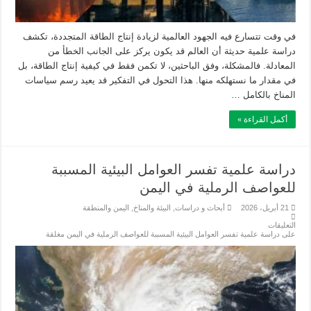
في وقت تتسارع فيه الجهود العالمية لزيادة إنتاج الطاقة المتجددة، تكشف
دراسة علمية حديثة أن العالم قد يكون يركز على الجانب الخطأ من
المعادلة. فالمشكلة، وفق الباحثين، لا تكمن فقط في كيفية إنتاج الطاقة، بل
في مقدار ما نستهلكه منها. هذا التحول في التفكير قد يعيد رسم سياسات
المناخ بالكامل …
أكمل القراءة »
دراسة علمية تفسر العوامل البيئية المسببة
للعواصف الرملية في اليمن
21 أبريل، 2026
أبحاث و دراسات
,
البيئة والمناخ
,
اليمن والمنطقة
التعليقات
على دراسة علمية تفسر العوامل البيئية المسببة للعواصف الرملية في اليمن مغلقة