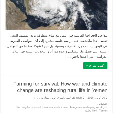
تتداخل الجغرافيا القاسية في اليمن مع مناخ متطرف يزيد المشهد البيئي
تعقيدا، هذا ماكشفت عنه دراسة علمية مشيرة إلى أن العواصف الغبارية
في اليمن ليست مجرد ظاهرة موسمية، بل نتيجة شبكة معقدة من العوامل
البيئية التي تعمل معًا لتشكيل واحدة من أبرز التحديات البيئية في البلاد.
الدراسة، التي أعدها باحثون …
أكمل القراءة »
Farming for survival: How war and climate
change are reshaping rural life in Yemen
20 أبريل، 2026
English
,
البيئة والمناخ
,
خاص
,
مقالات و آراء
التعليقات
على Farming for survival: How war and climate change are reshaping rural
life in Yemen مغلقة