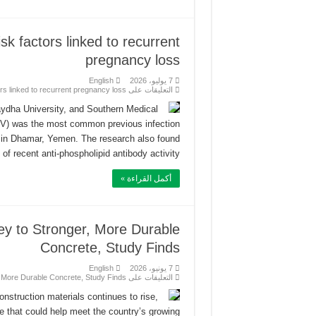
sk factors linked to recurrent
pregnancy loss
7 يوليو، 2026
English
التعليقات
على Yemen study highlights infectious risk factors linked to recurrent pregnancy loss مغلقة
ydha University, and Southern Medical
MV) was the most common previous infection
e in Dhamar, Yemen. The research also found
of recent anti-phospholipid antibody activity …
أكمل القراءة »
y to Stronger, More Durable
Concrete, Study Finds
7 يونيو، 2026
English
التعليقات
على Yemen’s Basalt May Hold the Key to Stronger, More Durable Concrete, Study Finds مغلقة
struction materials continues to rise,
ce that could help meet the country’s growing