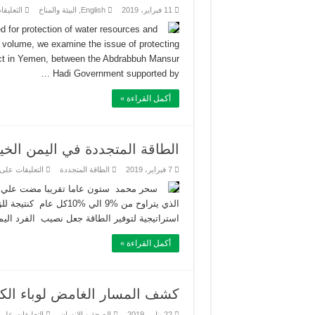
11 فبراير، 2019
English
,
البيئة والمناخ
التعليق
 for protection of water resources and
his volume, we examine the issue of protecting
 in Yemen, between the Abdrabbuh Mansur
Hadi Government supported by …
أكمل القراءة »
الطاقة المتجددة في اليمن الخيا
7 فبراير، 2019
الطاقة المتجددة
التعليقات
على 
سحر محمد ستون عاما تقريبا مضت علي ان
الذي يتراوح من ‏‎9%‎‏ ا
‏استراتيجية لتوفير الطاقة جعل نصيب الفرد اليمني من ا
أكمل القراءة »
كشف المسار الغامض لوباء الكو
22 يناير، 2019
الصحة و الإنسان
التعليقات
على 