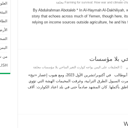
العلو
By Abdulrahman Abotaleb * In Al-Haymah Al-Dakhiliyah, w
البيئة
story that echoes across much of Yemen, though here, its c
الطاق
relying on income sources outside agriculture, he and his f
الأرض
الصحة
اليمن
من نحن | 
اخي بلا مؤسسات
LISH
التعليقات
على اليمن يواجه كوارث التغير المناخي بلا مؤسسات مغلقة
خاص – يمن ساينس تحقيق – عبدالرحمن أبوطالب في أكتوبر/تشرين الأول 2023، ومع هبوب إعصار «تيج»
السيول الطرق الترابية، وغرقت المخيمات الهشة التي تؤوي
اطق بأكملها. كان المشهد صادماً حتى في بلد اعتاد الكوارث: آلاف
W