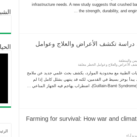
infrastructure needs. A new study suggests that crushed b
the strength, durability, and engin
الشب
.. دراسة تكشف الأعراض والعلاج وعوامل
الحيا
يمن والمنطقة
تكشف الأعراض والعلاج وعوامل الخطر مغلقة
ات الطبية مع محدودية الموارد، يكشف بحث علمي جديد عن ملامح
بدأ بوخز بسيط في القدمين، لكنه قد ينتهي بشلل كامل إذا لم
…
Farming for survival: How war and clima
الرئي
 و آراء