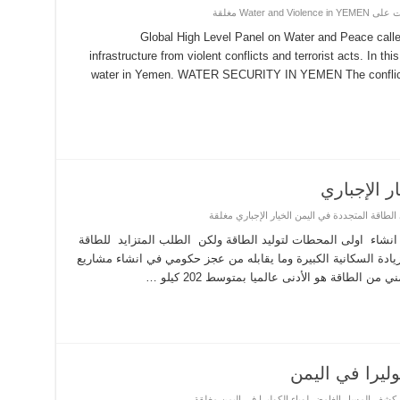
ات
على Water and Violence in YEMEN مغلقة
Global High Level Panel on Water and Peace called
infrastructure from violent conflicts and terrorist acts. In t
water in Yemen. WATER SECURITY IN YEMEN The conflict
ر الإجباري
الطاقة المتجددة في اليمن الخيار الإجباري مغلقة
شاء ‏اولى المحطات لتوليد الطاقة ولكن الطلب المتزايد للطاقة
لي ‏‎10%‎كل عام كنتيجة للزيادة السكانية الكبيرة وما يقابله من عجز حكومي في انشاء مشاريع
لطاقة هو الأدنى عالميا بمتوسط ‏‎202‎‏ كيلو …
ليرا في اليمن
كشف المسار الغامض لوباء الكوليرا في اليمن مغلقة