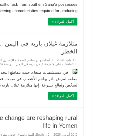
asaltic rock from southern Sana’a possesses
eering characteristics required for producing …
أكمل القراءة »
متلازمة غيلان باريه في اليمن 
الخطر
1 مايو، 2026
أبحاث و دراسات
,
الصحة و الإنسان
,
ال
التعليقات
على متلازمة غيلان باريه في اليمن .. دراسة 
في مستشفيات صنعاء، حيث تتقاطع التحدي
مقلقة لمرض نادر يهاجم الأعصاب في صمت، قد ي
يُشخّص ويُعالج بسرعة. إنها متلازمة غيلان باريه (Guillain-Barré Syndrome)، اضطراب يهاجم فيه الجهاز المناعي 
أكمل القراءة »
te change are reshaping rural
life in Yemen
20 أبريل، 2026
English
,
البيئة والمناخ
,
خاص
,
مقالات