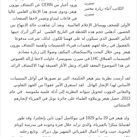
ورود أخبار من CERN عن اكتشاف بوزون
الكاتب أثناء زيارة مختبر
هيغز، ودوى صدى هذا الإعلان العلمي عاليا
سيرن
في قاعات لينداو وتصدر لاحقا الصفحات
الأولى للصحف ووسائل الإعلام العالمية. وبعد أن شاهدت حالة الابتهاج بين
الحضور، أذهلني حجم هذه اللحظة في التاريخ العلمي. لم أكن أدرك حينها
التأثير العميق الذي سيكون له على فهمنا للكون. لذلك، شرعت مدفوعا
بالفضول في رحلة لفهم تعقيدات فيزياء الجسيمات وأهمية اكتشاف بوزون
هيغز. ومن خلال البحث والاستكشاف المكثف وصولا إلى زيارة مصادم
الجيسمات العملاق LHC في سيرن بسويسرا، حاولت لاحقا إزالة الغموض
عن هذا الموضوع المعقد للقراء، ونقل الآثار العميقة لهذا الاكتشاف الرائد.
لقد أرست نظرية بيتر هيغز الحكيمة، التي تم تصورها في أوائل الستينيات،
الأساس لهذا الإنجاز الهائل. لقد استغرق الأمر عقودًا من الجهد التعاوني
والتفاني الدؤوب لتحويل تنبؤاته النظرية إلى أدلة علمية ملموسة. في عام
2013، حصل هيغز وزملاؤه العلماء على جائزة نوبل في الفيزياء لإنجازهم
الاستثنائي.
ولد هيغز في 29 مايو 1929 في نيوكاسل أبون تاين بإنجلترا، وقد طور
اهتمامًا مبكرًا بالفيزياء، والذي تزايد خلال فترة وجوده في مدرسة كوثام
النحوية، حيث واجه أعمال الفيزيائي الشهير بول ديراك. وتابع رحلته