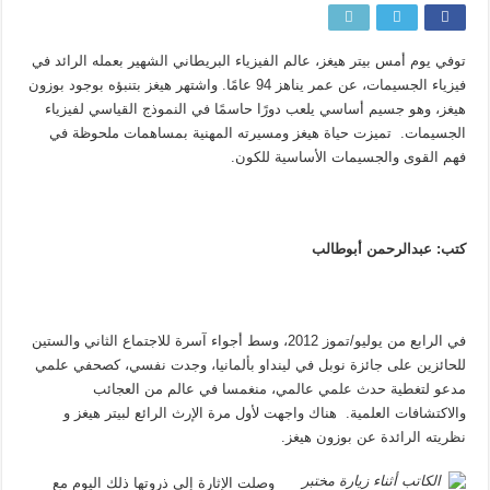
توفي يوم أمس بيتر هيغز، عالم الفيزياء البريطاني الشهير بعمله الرائد في
فيزياء الجسيمات، عن عمر يناهز 94 عامًا. واشتهر هيغز بتنبؤه بوجود بوزون
هيغز، وهو جسيم أساسي يلعب دورًا حاسمًا في النموذج القياسي لفيزياء
الجسيمات. تميزت حياة هيغز ومسيرته المهنية بمساهمات ملحوظة في
فهم القوى والجسيمات الأساسية للكون.
كتب: عبدالرحمن أبوطالب
في الرابع من يوليو/تموز 2012، وسط أجواء آسرة للاجتماع الثاني والستين
للحائزين على جائزة نوبل في لينداو بألمانيا، وجدت نفسي، كصحفي علمي
مدعو لتغطية حدث علمي عالمي، منغمسا في عالم من العجائب
والاكتشافات العلمية. هناك واجهت لأول مرة الإرث الرائع لبيتر هيغز و
نظريته الرائدة عن بوزون هيغز.
وصلت الإثارة إلى ذروتها ذلك اليوم مع