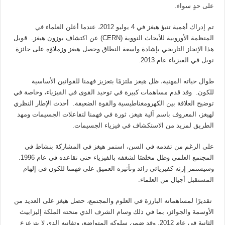
على حدٍ سواء.
تم إدراك أهمية تنبؤ هيغز في 4 يوليو 2012، عندما أعلن العلماء في
المنظمة الأوروبية للأبحاث النووية (CERN) عن اكتشاف بوزون هيغز. قوبل
هذا الإنجاز التاريخي بإشادة واسعة النطاق وحصل هيغز وزملاؤه على جائزة
نوبل في الفيزياء عام 2013.
طوال حياته المهنية، ظل هيغز ملتزمًا بتعزيز فهمنا للقوانين الأساسية
للكون. وقد قدم مساهمات كبيرة في توحيد القوى في الفيزياء، وخاصة في
توضيح العلاقة بين الكهرومغناطيسية والقوة الضعيفة. أحدث الإطار النظري
لهيغز، المعروف باسم آلية هيغز، ثورة في فهمنا لتفاعلات الجسيمات ومهد
الطريق لمزيد من الاستكشاف في فيزياء الجسيمات.
على الرغم من تقدمه في السن، استمر هيغز في المشاركة بنشاط في
المجتمع العلمي وظل مخلصًا لشغفه بالفيزياء حتى تقاعده في عام 1996.
وسيستمر إرثه كفيزيائي رائد وتأثيره العميق على فهمنا للكون في إلهام
المستقبل أجيال من العلماء.
تقديرًا لمساهماته البارزة في العلوم والمجتمع، حصل هيغز على العديد من
الأوسمة والجوائز، بما في ذلك وسام الشرف الذي منحته الملكة إليزابيث
الثانية في عام 2012. وقد ضمن سلوكه المتواضع، وتفانيه الذي لا يتزعزع