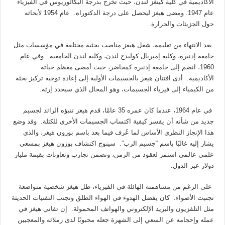
الأكاديمية في كلية كينغز لندن، حيث تخرج بدرجة البكالوريوس في الفيزياء
عام 1947. ومضى هيغز ليحصل على درجة الدكتوراه. عام 1954 لأبحاثه
حول الجزيئات والحرارة.
بعد الانتهاء من تعليمه، شغل هيغز مناصب بحثية مختلفة في مؤسسات مثل
جامعة إدنبرة، وكلية إمبريال كوليدج لندن، وكلية لندن الجامعية. وفي عام
1960، انضم إلى جامعة إدنبره كمحاضر، حيث أمضى معظم حياته
الأكاديمية. أدى افتتان هيغز بالجسيمات الأولية إلى إعادة توجيه تركيز بحثه
من الكيمياء إلى فيزياء الجسيمات، وهو المجال الذي سيحدد إرثه.
في عام 1964، عندما كان عمره 35 عامًا، قدم هيغز تنبؤه الرائد لجسيم
جديد من شأنه أن يفسر كيفية اكتساب الجسيمات الأخرى للكتلة. وقد وضع
هذا الإنجاز النظري الأساس لما عُرف فيما بعد باسم بوزون هيغز، والذي
يشار إليه غالبًا باسم “جسيم الرب”. سيتوج اكتشاف بوزون هيغز بمسعى
علمي عالمي استمر لعقود من الزمن، وتضمن تجارب وتعاونات بقيمة مليار
دولار عبر الدول.
على الرغم من مساهمته الهائلة في الفيزياء، ظل هيغز شخصية متواضعة
تجنبت الأضواء. كان يفضل الهدوء في الهواء الطلق وتجنب التقنيات الحديثة
مثل التلفزيون والبريد الإلكتروني والهواتف المحمولة. إن تفاني هيغز في
عمله وإحجامه عن السعي إلى الشهرة جعله محبوبًا لدى زملائه والمعجبين