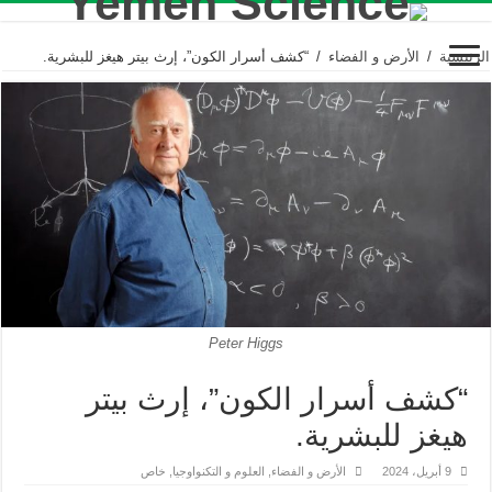
الرئيسية
/
الأرض و الفضاء
/
“كشف أسرار الكون”، إرث بيتر هيغز للبشرية.
Peter Higgs
“كشف أسرار الكون”، إرث بيتر
هيغز للبشرية.
9 أبريل، 2024
الأرض و الفضاء
,
العلوم و التكنواوجيا
,
خاص