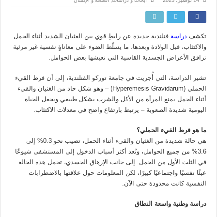
تكشف
دراسة
فنلندية جديدة عن رابطٍ قوي بين الغثيان الشديد أثناء الحمل
والاكتئاب، قبل الولادة وبعدها، ما يسلّط الضوء على معاناةٍ نفسية غير مرئية
ترافق الأعراض الجسدية القاسية التي تعيشها بعض الحوامل.
تشير الدراسة، التي أُجريت في جامعة توركو الفنلندية، إلى أن فرط القيء
الحملي (Hyperemesis Gravidarum) – وهو شكل حاد من الغثيان والقيء
أثناء الحمل يمنع المرأة من الأكل والشرب بشكل طبيعي ويجعل الحياة
اليومية شديدة الصعوبة – يرتبط بارتفاع واضح في معدلات الاكتئاب.
ما هو فرط القيء الحملي؟
هي حالة شديدة من الغثيان والقيء أثناء الحمل، تصيب نحو 0.3% إلى
3.6% من جميع الحوامل، وتُعد أكثر أسباب الدخول إلى المستشفى شيوعًا
في الثلث الأول من الحمل. إلى جانب الإرهاق الجسدي، تحمل هذه الحالة
عبئًا نفسيًا واجتماعيًا كبيرًا، لكن المعلومات حول علاقتها بالاضطرابات
النفسية كانت محدودة حتى الآن.
دراسة وطنية واسعة النطاق