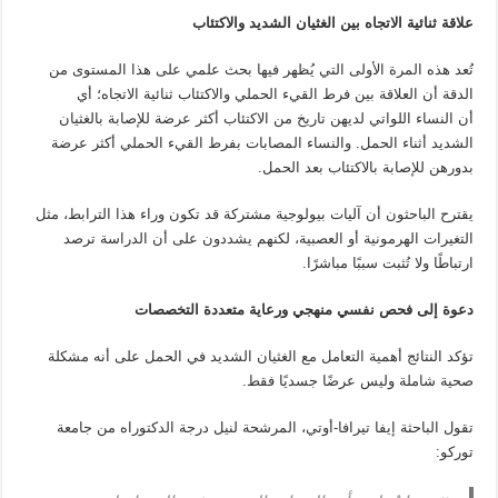
علاقة ثنائية الاتجاه بين الغثيان الشديد والاكتئاب
تُعد هذه المرة الأولى التي يُظهر فيها بحث علمي على هذا المستوى من
الدقة أن العلاقة بين فرط القيء الحملي والاكتئاب ثنائية الاتجاه؛ أي
أن النساء اللواتي لديهن تاريخ من الاكتئاب أكثر عرضة للإصابة بالغثيان
الشديد أثناء الحمل. والنساء المصابات بفرط القيء الحملي أكثر عرضة
بدورهن للإصابة بالاكتئاب بعد الحمل.
يقترح الباحثون أن آليات بيولوجية مشتركة قد تكون وراء هذا الترابط، مثل
التغيرات الهرمونية أو العصبية، لكنهم يشددون على أن الدراسة ترصد
ارتباطًا ولا تُثبت سببًا مباشرًا.
دعوة إلى فحص نفسي منهجي ورعاية متعددة التخصصات
تؤكد النتائج أهمية التعامل مع الغثيان الشديد في الحمل على أنه مشكلة
صحية شاملة وليس عرضًا جسديًا فقط.
تقول الباحثة إيفا تيرافا-أوتي، المرشحة لنيل درجة الدكتوراه من جامعة
توركو: