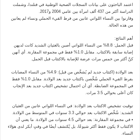
اعتمد الباحثون على بيانات السجلات الصحية الوطنية في فنلندا، وشملت
الدراسة أكثر من 437 ألف امرأة بين عامي 2004 و2017.
وقارنوا بين النساء اللواتي عانين من فرط القيء الحملي ونساء لم يعانين
من هذه الحالة.
أهم النتائج:
قبل الحمل: 8.8% من النساء اللواتي أصبن بالغثيان الشديد كانت لديهن
إصابة سابقة بالاكتئاب. مقابل 1.0% فقط في مجموعة المقارنة. أي أنهن
كنَّ أكثر من خمس مرات عرضة للإصابة بالاكتئاب قبل الحمل.
بعد الولادة (اكتئاب جديد لم يُشخَّص من قبل): 4.9% من النساء المصابات
بفرط القيء الحملي شُخِّصن باكتئاب جديد بعد الولادة. مقابل 1.0% فقط
في المجموعة الضابطة. أي أن احتمال تشخيص اكتئاب جديد بعد الإنجاب
كان أعلى بحوالي 3.5 مرات.
توقيت تشخيص الاكتئاب بعد الولادة: في النساء اللواتي عانين من الغثيان
الشديد: شُخِّص الاكتئاب بعد حوالي 3.3 سنوات في المتوسط من الولادة.
• في مجموعة المقارنة: بعد حوالي 4.5 سنوات من الولادة. ما يعني أن
الاكتئاب لا يكون فقط أكثر شيوعًا، بل يُكتشف أيضًا في وقتٍ أبكر لدى هؤلاء
النساء.