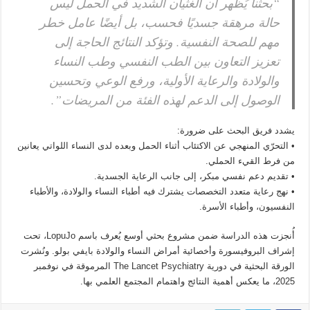
“بحثنا يُظهر أن الغثيان الشديد في الحمل ليس
حالة مرهقة جسديًا فحسب، بل أيضًا عامل خطر
مهم للصحة النفسية. وتؤكد النتائج الحاجة إلى
تعزيز التعاون بين الطب النفسي وطب النساء
والولادة والرعاية الأولية، ورفع الوعي وتحسين
الوصول إلى الدعم لهذه الفئة من المريضات”.
يشدد فريق البحث على ضرورة:
• التحرّي المنهجي عن الاكتئاب أثناء الحمل وبعده لدى النساء اللواتي يعانين
من فرط القيء الحملي.
• تقديم دعم نفسي مبكر، إلى جانب الرعاية الجسدية.
• نهج رعاية متعدد التخصصات يشترك فيه أطباء النساء والولادة، والأطباء
النفسيون، وأطباء الأسرة.
أُنجزت هذه الدراسة ضمن مشروع بحثي أوسع يُعرف باسم LopuJo، تحت
إشراف البروفيسورة وأخصائية أمراض النساء والولادة بايفي بولو. ونُشرت
الورقة البحثية في دورية The Lancet Psychiatry المرموقة في نوفمبر
2025، ما يعكس أهمية النتائج واهتمام المجتمع العلمي بها.