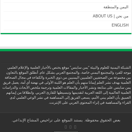
اليمن والمنطقة
من نحن | ABOUT US
ENGLISH
الشبكة اليمنية للعلوم والبيئة "يمن ساينس” موقع يختص بالأخبار العلمية والإعلام العلمي
موجه للفرد والمجتمع اليمني خاصة، والمجتمع العربي بشكل عام. أنطلق الموقع بالتعاون
بين مجموعة من الصحفيين العلميين اليمنيين من ذوي الخبرة والكفاءة في مجال الصحافة
العلمية بهدف نشر العلم إيمانا منهم بأن العلم هو اللبنة الأولى في نهضة أي أمة، يعمل فريق
يمن ساينس على متابعة ونشر الأخبار والمقالات العلمية وترجمة ملخص الأبحاث والدراسات
العلمية العالمية إلى اللغة العربية لتقديمها وتبسيطها للقارئ العربي. وانطلاقا من إيمانهم
العميق بأن العلم يبني الأمم، يسعى الفريق إلى المساهمة في نشر الوعي العلمي لدى
القراء والمساهمة في إثراء المحتوى العربي على الإنترنت.
بعض الحقوق محفوظة. يستند الموقع على تراخيص المشاع الإبداعي.