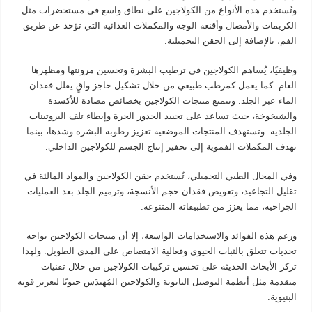
وتُستخدم هذه الأنواع من الكولاجين على نطاق واسع في مستحضرات مثل
الكريمات والأمصال وأقنعة الوجه والمكملات الغذائية التي تؤخذ عن طريق
الفم، بالإضافة إلى الحقن التجميلية.
وظيفيًا، يُساهم الكولاجين في ترطيب البشرة وتحسين مرونتها ومظهرها
العام. كما يعمل كمرطب طبيعي من خلال تشكيل حاجز واقٍ يقلل فقدان
الماء عبر الجلد. وتتمتع منتجات الكولاجين بخصائص مضادة للأكسدة
والشيخوخة، حيث تساعد على تحييد الجذور الحرة وإبطاء تلف البروتينات
الجلدية. وتستهدف المنتجات الموضعية تعزيز رطوبة البشرة وشدها، بينما
تهدف المكملات الفموية إلى تحفيز إنتاج الجسم للكولاجين الداخلي.
وفي المجال الطبي التجميلي، تُستخدم حقن الكولاجين والمواد المالئة في
تقليل التجاعيد، وتعويض فقدان حجم الأنسجة، وترميم الجلد بعد العمليات
الجراحية، مما يعزز من تطبيقاته المتنوعة.
ورغم هذه الفوائد والاستخدامات الواسعة، إلا أن منتجات الكولاجين تواجه
تحديات تتعلق بالثبات الحيوي وفعالية الامتصاص على المدى الطويل. ولهذا
تركز الأبحاث الحديثة على تحسين تركيبات الكولاجين من خلال تقنيات
متقدمة مثل أنظمة التوصيل النانوية والكولاجين المُهندَس حيويًا لتعزيز قوته
البنيوية.