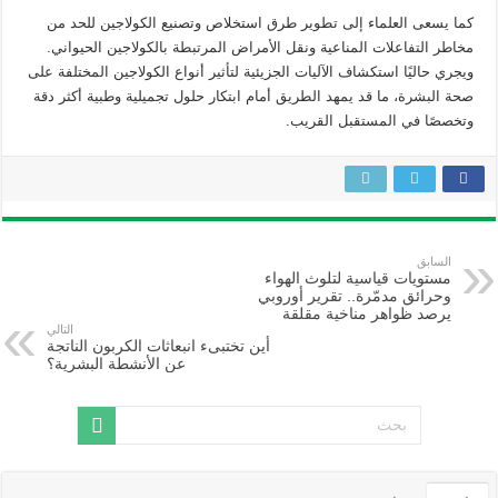
كما يسعى العلماء إلى تطوير طرق استخلاص وتصنيع الكولاجين للحد من
مخاطر التفاعلات المناعية ونقل الأمراض المرتبطة بالكولاجين الحيواني.
ويجري حاليًا استكشاف الآليات الجزيئية لتأثير أنواع الكولاجين المختلفة على
صحة البشرة، ما قد يمهد الطريق أمام ابتكار حلول تجميلية وطبية أكثر دقة
وتخصصًا في المستقبل القريب.
السابق
مستويات قياسية لتلوث الهواء
وحرائق مدمّرة.. تقرير أوروبي
يرصد ظواهر مناخية مقلقة
التالي
أين تختبىء انبعاثات الكربون الناتجة
عن الأنشطة البشرية؟