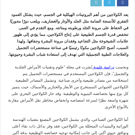
يعد الكولاجين من أهم البروتينات الهيكلية في الجسم، حيث يشكل العمود
الفقري للأنسجة الضامة مثل الجلد والأوتار والغضاريف، ويلعب دورًا محوريًا
في الحفاظ على مرونة الجلد ورطوبته ومتانته. ومع التقدم في العمر،
تنخفض قدرة الجسم الطبيعية على إنتاج الكولاجين، مما يؤدي إلى ظهور
علامات الشيخوخة مثل التجاعيد وفقدان مرونة البشرة وجفافها. ولهذا
السبب، أصبح الكولاجين مكونًا رئيسيًا في صناعة مستحضرات التجميل
والعلاجات الطبية التجميلية التي تهدف إلى استعادة شباب البشرة وحيويتها.
وبحسب
دراسة علمية
نُشرت في مجلة “علوم وتقنيات الأمراض الجلدية
والتجميل”، فإن الكولاجين المستخدم في مستحضرات التجميل يتم
استخلاصه من مصادر طبيعية وأخرى صناعية. وتشمل المصادر الطبيعية
الكولاجين الحيواني المستخرج من الأبقار والخنازير والأسماك، حيث يتميز
كل نوع منها بخصائصه البنيوية والوظيفية. وقد حاز الكولاجين البحري على
شهرة واسعة نظرًا لسرعة امتصاصه وانخفاض مخاطر نقل الأمراض مقارنة
بالأنواع الأخرى.
أما الكولاجين الصناعي، والذي يشمل الكولاجين المصنع بتقنيات الهندسة
الوراثية والببتيدات المتحللة من الكولاجين، فقد وفر بدائل ذات نقاء أعلى
وتوافق حيوي أكبر، إلى جانب إمكانية توجيه خصائصه الوظيفية بدقة أكبر.