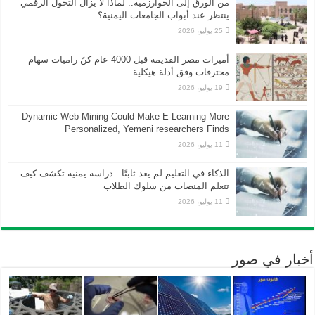
من الورق إلى الخوارزمية.. لماذا لا يزال التحول الرقمي
ينتظر عند أبواب الجامعات اليمنية؟
25 يوليو، 2026
أميرات مصر القديمة قبل 4000 عام كنّ راميات سهام
محترفات وفق أدلة هيكلية
19 يوليو، 2026
Dynamic Web Mining Could Make E-Learning More
Personalized, Yemeni researchers Finds
11 يوليو، 2026
الذكاء في التعليم لم يعد ثابتًا.. دراسة يمنية تكشف كيف
تتعلم المنصات من سلوك الطلاب
11 يوليو، 2026
أخبار في صور