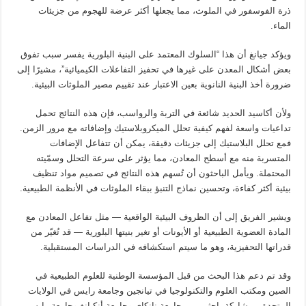
ذرة الفوسفور في الملوث، مما يجعلها أكثر عرضة للهجوم من جزيئات
الماء.
ويؤكد جيانغ أن هذا “السلوك المعتمد على البنية البلورية يفسر سبب تفوق
بعض أشكال المعدن على غيرها في تحفيز التفاعلات الكيميائية”، مشيرًا إلى
ضرورة أخذ البنية النانوية بعين الاعتبار عند تقييم مصير الملوثات البيئية.
ولأن أكاسيد الحديد شائعة في التربة والرواسب، فإن هذه النتائج تحمل
تداعيات واسعة لفهم كيفية تحلل الميكروبلاستيك وإضافاته مع مرور الزمن
.
فمع تحلل البلاستيك إلى جزيئات دقيقة، يمكن أن تتفاعل الإضافات
المتسربة منه مع أسطح المعادن، مما يؤثر على سرعة التحلل وسمّيته
المحتملة. ويأمل الباحثون أن تُسهم هذه النتائج في تصميم مواد تنظيف
بيئية أكثر كفاءة، وتحسين نماذج التنبؤ ببقاء الملوثات في الأنظمة الطبيعية.
ويشير الفريق إلى أن الظروف البيئية الواقعية — مثل تفاعل المعادن مع
المادة العضوية الطبيعية أو الأيونات أو تغير بنيتها البلورية — قد تُغيّر من
قدراتها التحفيزية، وهو ما سيتم استكشافه في الدراسات المستقبلية.
وقد تم دعم هذا البحث من قبل
المؤسسة الوطنية للعلوم الطبيعية في
الصين
و
مكتب العلوم والتكنولوجيا في تيانجين
و
جامعة رايس
في الولايات
المتحدة، بمشاركة باحثين من
جامعة نانكاي
و
جامعة أنكـانغ
و
جامعة رايس
.