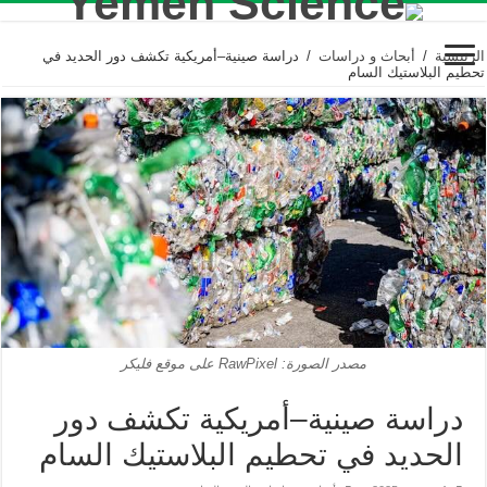
الرئيسية
/
أبحاث و دراسات
/
دراسة صينية–أمريكية تكشف دور الحديد في
تحطيم البلاستيك السام
مصدر الصورة: RawPixel على موقع فليكر
دراسة صينية–أمريكية تكشف دور
الحديد في تحطيم البلاستيك السام