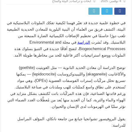
4 نوفمبر، 2025
أبحاث و دراسات
,
البيئة والمناخ
في خطوة علمية جديدة قد تغيّر فهمنا لكيفية تفكك الملوثات البلاستيكية في
البيئة، اكتشف فريق من العلماء أن البنية البلورية للمعادن الحديدية الطبيعية
تلعب دورًا حاسمًا في تحطيم الإضافات الكيميائية الضارة المنبعثة من
البلاستيك. وقد نُشرت
الدراسة
في مجلة
Environmental and
Biogeochemical Processes
، لتفتح آفاقًا جديدة في التنبؤ بسلوك هذه
الملوثات ووضع استراتيجيات أكثر فاعلية للحد من مخاطرها طويلة الأمد.
توضح الدراسة أن معادن الحديد النانوية — مثل
الغويثيت (goethite)
و
الأكاغانيت (akaganeite)
و
الليبيدوكروسايت (lepidocrocite)
— يمكنها
تسريع تحلل مركّبات
إسترات الفوسفات العضوية (OPEs)
، وهي مواد
تُستخدم على نطاق واسع كمثبّتات للهب وملدنات في صناعة البلاستيك.
ورغم فائدتها الصناعية، فإن هذه المركّبات باتت تُكتشف بشكل متزايد في
الهواء والماء والتربة، كما أن العديد منها يُعد من
مُعطِّلات الغدد الصماء
التي
تؤثر سلبًا في الهرمونات لدى الإنسان والحيوان.
يقول البروفيسور
تشوانجيا جيانغ
من جامعة نانكاي، المؤلف المراسل
للدراسة: