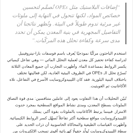
“إضافات البلاستيك مثل OPEs تُصمَّم لتحسين
خصائص المواد، لكنها تتحول في النهاية إلى ملوثات
غير مرئية تدوم طويلاً في البيئة. وتُظهر نتائجنا أن
التفاصيل المجهرية في بنية المعدن يمكن أن تحدد
مدى سرعة وكفاءة تحلل هذه المركّبات.”
استخدم الباحثون مركّبًا نموذجيًا يُعرف باسم
فوسفات بارا-نيتروفينيل
لدراسة كفاءة تحفيز كل معدن لعملية التحلل المائي — وهي تفاعل كيميائي
يكسر الروابط بمساعدة الماء. وأظهرت التجارب أن جميع المعادن الثلاثة
تُسرّع تحلل الـ OPEs في الظروف البيئية العادية، لكن فعاليتها تختلف
باختلاف البنية البلورية. فقد كان
الليبيدوكروسايت
الأسرع في التفاعل، تلاه
الأكاغانيت
ثم
الغويثيت
.
تُبيّن التحليلات أن هذا التفاوت يعود إلى عاملين متنافسين: مدى قوة التصاق
الملوثات بسطح المعدن، ومدى نشاط المواقع السطحية بمجرد حدوث
الامتزاز. فبينما يرتبط الأكاغانيت بالملوثات بقوة أكبر، يمتلك
الليبيدوكروسايت مواقع سطحية أكثر تفاعلاً تُسهِّل كسر الروابط الكيميائية.
وأظهرت القياسات الطيفية والمحاكاة الحاسوبية أن ذرات الحديد على
سطح الليبيدوكروسايت تُولّد حقولًا كهربائية أقوى تسحب الإلكترونات من