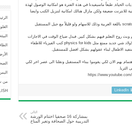
ت الحياة, طبعاً ماسيفيدنا في هذة الفترة هو امكانية الوصول لهذة
ية للانترنت ضعيفة ولكن مازال هنالك امكانية لتنزيل الكتب وايضا
الرئي
العلو
البيئة
علم وبث روح التعلم فيهم بشكل كبير, فبدل ضياع الوقت في الاجازات
الصيفية في الشوراع, فيمكن للوالدين تدريس الاولاد شي جديد ممتع مثل physics for kids كتب الفيزياء للاطفاء
الطاق
ستفيد الاطفال لبناء عقولهم بشكل افضل للمستقبل.
الأرض
هتمام بهم الان لكي يقوموا ببناء المستقبل ونقلنا الى عصر اخر لكي
الصحة
 الثريا.
اليمن
https://www.youtube.co
من نحن | 
LinkedIn
LISH
التالي
بمشاركة 16 صحفيا اختتام الورشة
التدريبية حول الصحافة وتغير المناخ