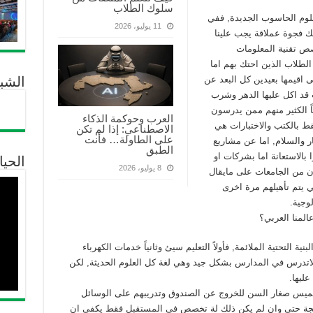
سلوك الطلاب
لوم الحاسوب الجديدة, ففي
11 يوليو، 2026
نالك فجوة عملاقة يجب علينا
صص تقنية المعلومات
اجد الكثير من الطلاب الذين احتك بهم اما
ى اقيمها بعيدين كل البعد عن
الشبك
قد اكل عليها الدهر وشرب
اً الكثير منهم ممن يدرسون
العرب وحوكمة الذكاء
ط بالكتب والاختبارات هي
الاصطناعي: إذا لم تكن
على الطاولة… فأنت
ار والسلام, اما عن مشاريع
الطبق
بالاستعانة اما بشركات او
الحيا
8 يوليو، 2026
ن من الجامعات على مايقال
 يتم تأهيلهم مرة اخرى
عالمنا العربي؟
 التحتية الملائمة, فأولاً التعليم سيئ وثانياً خدمات الكهرباء
ية لاتدرس في المدارس بشكل جيد وهي لغة كل العلوم الحديثة, لكن
ليها.
يس صغار السن للخروج عن الصندوق وتدريبهم على الوسائل
برمجة حتى وان لم يكن ذلك لة تخصص في المستقبل فقط يكفي ان