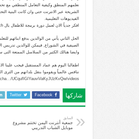
نعلمهم المنطق وكيفية التعامل المنطقي مع تحديا
الشريحة عبر الانترنت حتى وان كانت البنية التحت
الفيديوهات التعليمية.
افكر جدياً الان لعمل دورة برمجة للاطفال بال scratch باللغة العربية وذلك للاسهام ولو قليلاً مع جيل المستقبل
الحل الثاني يأتي من الوالدين بدفع ابنائهم للت
وايضا هنالك الكثير من السلاسل الممتعة التى 
اطفالنا اليوم هم عماد المستقبل فيجب علينا الا
ننافس عالمياً ويقوموا بنقل بلدانهم من الثرى الى
m/cha…/UCqufIGIYauviVaKyJUzKvQw/videos
Twitter
Facebook
شاركها
السابق
جمعية أنترنت اليمن تختتم مشروع
موبايل الشباب التدريبي