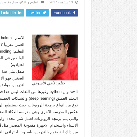
13 سبتمبر، 2017
العلوم و التكنواوجيا
,
مقالات و
LinkedIn
Twitter
Facebook
الاسم: tanmay bakshi
العمر: تقريباً ١٣ سنة
الوالدين في ا
اعتيادية)
طفل مثل هذا ح
الصغير, فهو الا
بقلم: فادي الأسودي
لتدريس مواضيع 
swift وال python وغيرها من اللغات ل
نوع من انواع برمجة الروبوتات حيث يستطيع ال
عكس المدرسة الاخرى وهي مدرسة الذكاء
والتى يتم برمجة الروبوتات لعمل شي محدد, وايض
من ذلك انة يقوم بالتدريس باسلوب احترافي للغاي