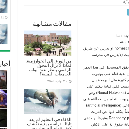
 آراء
11 يوليو، 2026
مقالات مشابهة
التعليم: homeschooling او يدرس عن طريق
لبيت (لايدرس في مدرسة
من الورق إلى الخوارزمية..
أخبا
لماذا لا يزال التحول
قق المستحيل في هذا العمر
الرقمي ينتظر عند أبواب
الجامعات اليمنية؟
ن لديه قناة على يوتيوب
كثيرة مثل البرمجة بال
25 يوليو، 2026
يس هذا فحسب ففي قناتة يتكلم على
التعلم العميق (deep learning) والشبكات العصبية (Neural Networks) وهو
روبوت التعلم من اخطاءه على
الصناعي (artificial intelligence)
اً يتكلم فيها عن انترنت
الاشياء واستخدام الاجهزة مفتوحة المصدر مثل Raspberry pi وغيرها, والادهى
الذكاء في التعليم لم يعد
ثابتًا.. دراسة يمنية تكشف
ة يتفوق بة على الكبار.
كيف تتعلم المنصات من