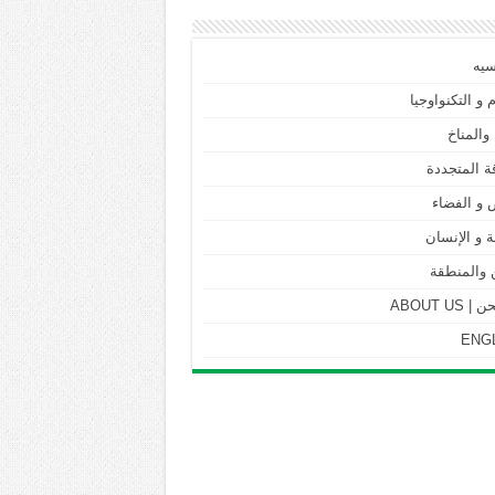
سيه
م و التكنواوجيا
 والمناخ
ة المتجددة
 و الفضاء
 و الإنسان
 والمنطقة
ABOUT US
ENG