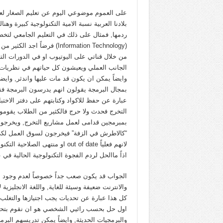
على العموم موضوعي اليوم عن تعليم الصغار لع
بلادنا العربية نسبة الامية التكنولوجية كبيرة وه
ردمها, فمثال على ذلك في التعليم الجامعي لتخ
(Information Technology) فرضاً 
من خلال قناتي على اليوتيوب او في الدورات الت
الجانب العملي ويعيشون كل حياتهم في نظريات 
وايضاً يمكن ان يكون قد مات عليها واندثر, وايض
بمجال البرمجة يقولون انهم يدرسون البرمجة فق
عبارة عن حفظ للاكواد وكتابتهم على دفتر الاختب
التخرج فحدث ولا حرج فالكثير من الطلاب يقوموا 
بمبرمجين قدامى لعمل مشاريع التخرج, ويخرجو
“كالاطرش في الزفة” فيخرجون لسوق العمل لكي
لانهم فعلياً out of date او منتهى الصلاحية التكنولوجية.
اذاً ماالحل لردم الفجوة التكنولوجية الحالية في 
الجواب قد يكون صعب جداً خصوصاً لعدم وجود البنية
والانترنت ضعيفة وسيئة للغاية, واللغة الانجليز
كل هذا عبارة عن تحديات يجب اجتيازها والتغلب ع
اول حل بحسب رائيي الشخصي هو ان نقوم بتحم
والبرمجيات الحديثة, وايضاً يمكن تدريسهم ال