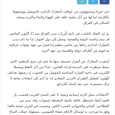
حذر خبراء ومسؤولون من عواقب المعارك الدائرة بالموصل، ووصفوها
بالكارثية لما لها من آثار سلبية بالغة على الهواء والماء والتربة وصحة
السكان في العراق.
بل إن القتال الناشب في ثانية كُبريات مدن العراق منذ 17 أكتوبر الماضي
قد تمتد وخامته البيئية والصحية، وتصل إلى دول الجوار؛ إذا ما دام ديدن
المعارك الدائرة رحاها بين عناصر تنظيم (داعش) من جهة، وقوات عراقية،
مدعومة من أطراف دولية وإقليمية من جهة أخرى.
أسفرت المعارك عن أضرار جسيمة، منها ما نجم عن حرق التنظيم -الذي
بسط سيطرته على المدينة قرابة العامين- عددًا من آبار النفط ومصنعًا
للكبريت في ناحية القيارة المتاخمة للموصل من الجنوب، إذ رشقها بقذائف
الهاون؛ لتضليل الطيران الحربي المعادي له؛ ما أدى إلى انبعاثات سامة لا
تزال مستمرة، حتى بعد إخماد الحرائق.
”الانبعاثات تمثل كارثة إنسانية وبيئية، لا على المدى القريب فحسب بل
البعيد أيضًا، فستظل عالقة بالبيئة المحيطة لسنوات، وقد تدمر من
الغطاءين؛ النباتي والحيواني الشيء الكثير، وتتسبب في أضرار صحية بالغة“،
وفق ما صرحت به لوسائل الإعلام صفاء الجيوسي، مسؤولة حملات المناخ