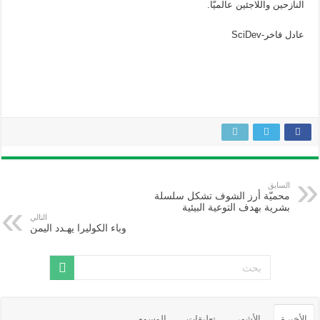
النازحين واللاجئين عالميًّا.
عادل فاخر-SciDev
السابق
محميّة أرز الشوف تشكل سلسلة
بشرية بهدف التوعية البيئية
التالي
وباء الكوليرا يهـدد اليمن
الأخيرة
الأشهر
تعليقات
الوسوم