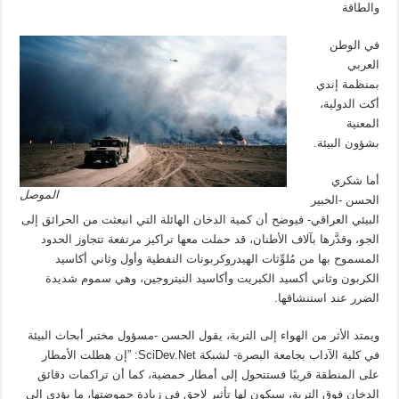
والطاقة
في الوطن
العربي
بمنظمة إندي
أكت الدولية،
المعنية
بشؤون البيئة.
أما شكري
الموصل
الحسن -الخبير
البيئي العراقي- فيوضح أن كمية الدخان الهائلة التي انبعثت من الحرائق إلى
الجو، وقدَّرها بآلاف الأطنان، قد حملت معها تراكيز مرتفعة تتجاوز الحدود
المسموح بها من مُلوِّثات الهيدروكربونات النفطية وأول وثاني أكاسيد
الكربون وثاني أكسيد الكبريت وأكاسيد النيتروجين، وهي سموم شديدة
الضرر عند استنشاقها.
ويمتد الأثر من الهواء إلى التربة، يقول الحسن -مسؤول مختبر أبحاث البيئة
في كلية الآداب بجامعة البصرة- لشبكة SciDev.Net: ”إن هطلت الأمطار
على المنطقة قريبًا فستتحول إلى أمطار حمضية، كما أن تراكمات دقائق
الدخان فوق التربة، سيكون لها تأثير لاحق في زيادة حموضتها، ما يؤدي إلى