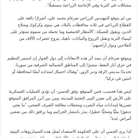
مشكلات في التربة وفي الإنتاجية الزراعية مستقبلًا“.
من ثَم يتوقع المهندس الزراعي ضرغام محمد علي، أضرارًا بالغة على
القطاع الزراعي في ثلاث محافظات بالبلاد، هي نينوى وكركوك وصلاح
الدين، ويقول للشبكة: ”الأمطار الحمضية وما تحمله من سموم ستؤثر على
كيمياء التربة وتقتل الزروع والنباتات، ناهيك بنزوح عشرات الآلاف من
الفلاحين وبوار أراضيهم“.
ويتوقع ضرغام أن يمتد أثر هذه الانبعاثات إلى دول الجوار إن استمر التنظيم
في حرق آبار النفط، مشيرًا إلى المناطق الشمالية الشرقية من سوريا،
تحديدًا مدينتي الرقة ودير الزور، ”وهناك احتمال امتداده أيضًا لمحافظة أو
اثنتين في تركيا“.
ليس هذا فحسب، فمن المتوقع -وفق الحسن- أن تؤدي العمليات العسكرية
على الأرض إلى تضرر البنى التحتية للمدينة، ومن بين أبرز المرافق المتوقع
تضررها إمدادات مياه الشرب ومحطات معالجة الصرف الصحي، ”ما يعني
تدهورًا بيئيًّا وصحيًّا خطيرًا، ينذر بانتشار الجراثيم وما يرافق ذلك من تفشي
أمراض عدة“.
لذا يرى الحسن أن على الحكومة الاستعداد لمثل هذه السيناريوهات البيئية