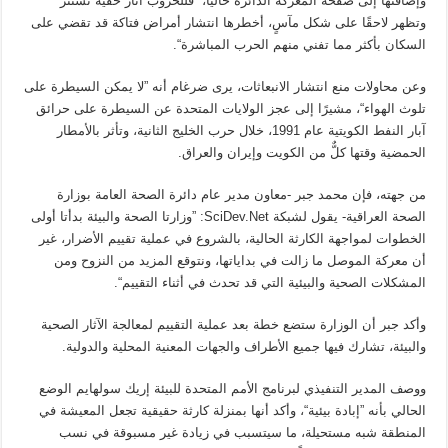
وإضافتها إلى صفحة المعركة الدائرة حاليًّا، ”فللحروب آثار خفية تستتر
وتظهر لاحقًا على شكل مآسٍ، أخطرها انتشار أمراض فتاكة قد تقضي على
السكان بأكثر مما تفني منهم الحرب المباشرة“.
وعن محاولات منع انتشار الانبعاثات، يرى ضرغام أنه ”لا يمكن السيطرة على
تلوث الهواء“، مشيرًا إلى عجز الولايات المتحدة عن السيطرة على حرائق
آبار النفط الكويتية عام 1991، خلال حرب الخليج الثانية، وتأثر بالأمطار
الحمضية وقتها كلٌّ من الكويت وإيران والعراق.
من جهته، فإن محمد جبر -معاون مدير عام دائرة الصحة العامة بوزارة
الصحة العراقية- يقول لشبكة SciDev.Net: ”وزارتا الصحة والبيئة بدأتا أولى
الخطوات لمواجهة الكارثة الحالية، بالشروع في عملية تقييم الأضرار، غير
أن معركة الموصل ما زالت في بداياتها، ونتوقع المزيد من النزوح ومن
المشكلات الصحية والبيئية التي قد تحدث في أثناء التقييم“.
وأكد جبر أن الوزارة ستضع خطة بعد عملية التقييم لمعالجة الآثار الصحية
والبيئة، تشارك فيها جميع الأطراف والجهات المعنية المحلية والدولية.
ووصف المدير التنفيذي لبرنامج الأمم المتحدة للبيئة إريك سولهايم الوضع
الحالي بأنه ”إبادة بيئية“، وأكد أنها بمنزلة كارثة حقيقية تجعل المعيشة في
المنطقة شبه مستحيلة، ما سيتسبب في زيادة غير مسبوقة في نسب