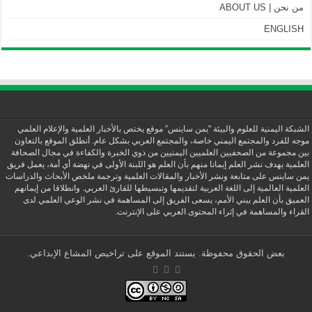
من نحن | ABOUT US
ENGLISH
الشبكة اليمنية للعلوم والبيئة "يمن ساينس” موقع يختص بالأخبار العلمية والإعلام العلمي
موجه للفرد والمجتمع اليمني خاصة، والمجتمع العربي بشكل عام. أنطلق الموقع بالتعاون
بين مجموعة من الصحفيين العلميين اليمنيين من ذوي الخبرة والكفاءة في مجال الصحافة
العلمية بهدف نشر العلم إيمانا منهم بأن العلم هو اللبنة الأولى في نهضة أي أمة، يعمل فريق
يمن ساينس على متابعة ونشر الأخبار والمقالات العلمية وترجمة ملخص الأبحاث والدراسات
العلمية العالمية إلى اللغة العربية لتقديمها وتبسيطها للقارئ العربي. وانطلاقا من إيمانهم
العميق بأن العلم يبني الأمم، يسعى الفريق إلى المساهمة في نشر الوعي العلمي لدى
القراء والمساهمة في إثراء المحتوى العربي على الإنترنت.
بعض الحقوق محفوظة. يستند الموقع على تراخيص المشاع الإبداعي.