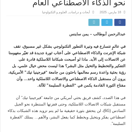
نحو الذكاء الاصطناعي العام
18 مارس، 2025
أبحاث و دراسات
,
العلوم و التكنواوجيا
عبدالرحمن أبوطالب – يمن ساينس
في عالمٍ تتسارع فيه وتيرة التطور التكنولوجي بشكل غير مسبوق، تقف
شبكة الإنترنت والذكاء الاصطناعي على أعتاب ثورة جديدة قد تغيّر مفهومنا
عن الاتصالات إلى الأبد. ماذا لو أصبحت شبكاتنا اللاسلكية قادرة على
التفكير والتخطيط والتخيل مثل البشر؟ هذا ليست محض خيال علمي، بل
رؤية بحثية واعدة رسم معالمها باحثون من جامعة “فيرجينيا تيك” الأمريكية،
يرون أن مستقبل الذكاء الاصطناعي والاتصالات اللاسلكية واحد… وأن
مفتاح الثورة القادمة يكمن في “الفطرة السليمة” للآلة.
في هذا الصدد، كشف فريق بحثي أمريكي من جامعة “فيرجينيا تيك” أن
مستقبل شبكات الاتصالات اللاسلكية، وحتى قفزتها المنتظرة نحو الجيل
السادس (6G)، لن يتحقق بثورة حقيقية ما لم يتم تزويد هذه الشبكات بذكاء
اصطناعي يفكر ويتخيل ويخطط كما يفعل البشر، والأهم… يمتلك “الفطرة
السليمة”.