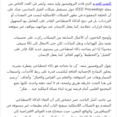
البحث الجديد
الذي قاده البروفيسور وليد سعد، ونُشر في العدد الخاص من
مجلة
IEEE Proceedings
حول مستقبل شبكات الجيل السادس، شدّد على
أن الحلقة المفقودة في تطور الشبكات اللاسلكية ليست في المعدات أو
الترددات، بل في دمج الذكاء الاصطناعي القادر على التعامل مع المجهول
واتخاذ قرارات عقلانية، كما يفعل الإنسان عند مواجهته مواقف غير متوقعة.
وأوضح الباحثون أن الأجيال السابقة من الشبكات ركزت على تحسينات
تقنية مثل الهوائيات ونقل البيانات، لكن حتى الانتقال إلى 6G سيبقى
محدودًا إذا لم يصاحبه ذكاء اصطناعي من مستوى جديد كليًا، قادر على
“التخيل” و”التخطيط” و”فهم العالم” كما يفعل الإنسان.
يقول البروفيسور سعد: “إن ما نحتاجه هو ذكاء اصطناعي بفطرة بشرية،
يتجاوز النماذج الإحصائية الجافة ليكتسب قدرة على ربط الأحداث، واستيعاب
السيناريوهات غير المتوقعة، والتعلم من القياس والخيال”. وأضاف: “نرسم
في هذا البحث خارطة طريق واضحة، قد لا تُنفذ دفعة واحدة، لكنها تضع
المجتمع العلمي أمام فرصة ثورية لبناء شبكة لاسلكية حية… تفكر”.
من جانبه، أشار الباحث عمر حشاش إلى أن التقاء الذكاء الاصطناعي
المتقدم مع الشبكات اللاسلكية سيفتح الباب أمام تطبيقات غير مسبوقة في
“الميتافيرس” والواقع المعزز، حيث ستحتاج هذه العوالم الافتراضية إلى
شبكات فائقة الذكاء قادرة على مزامنة العالمين الرقمي والواقعي بدقة