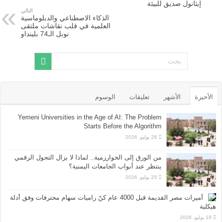
إيثانول صديق للبيئة
التالي
الذكاء الاصطناعي والدبلوماسية
العلمية في قلب نقاشات ملتقى
نوبل الـ74 بلينداو
الأخيرة
الأشهر
تعليقات
الوسوم
Yemeni Universities in the Age of AI: The Problem
Starts Before the Algorithm
26 يوليو، 2026
من الورق إلى الخوارزمية.. لماذا لا يزال التحول الرقمي
ينتظر عند أبواب الجامعات اليمنية؟
25 يوليو، 2026
أميرات مصر القديمة قبل 4000 عام كنّ راميات سهام محترفات وفق أدلة
هيكلية
19 يوليو، 2026