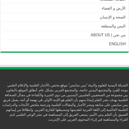
الأرض و الفضاء
الصحة و الإنسان
اليمن والمنطقة
من نحن | ABOUT US
ENGLISH
الشبكة اليمنية للعلوم والبيئة "يمن ساينس” موقع يختص بالأخبار العلمية والإعلام العلمي
موجه للفرد والمجتمع اليمني خاصة، والمجتمع العربي بشكل عام. أنطلق الموقع بالتعاون
بين مجموعة من الصحفيين العلميين اليمنيين من ذوي الخبرة والكفاءة في مجال الصحافة
العلمية بهدف نشر العلم إيمانا منهم بأن العلم هو اللبنة الأولى في نهضة أي أمة، يعمل فريق
يمن ساينس على متابعة ونشر الأخبار والمقالات العلمية وترجمة ملخص الأبحاث والدراسات
العلمية العالمية إلى اللغة العربية لتقديمها وتبسيطها للقارئ العربي. وانطلاقا من إيمانهم
العميق بأن العلم يبني الأمم، يسعى الفريق إلى المساهمة في نشر الوعي العلمي لدى
القراء والمساهمة في إثراء المحتوى العربي على الإنترنت.