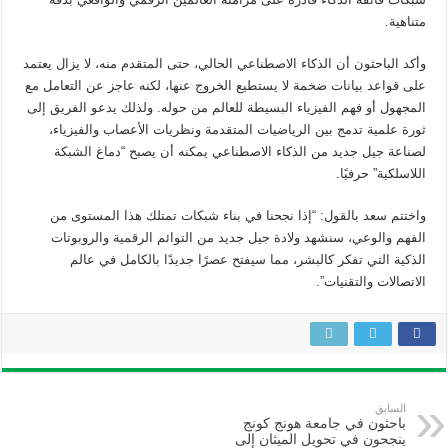
متناهية.
وأكد الباحثون أن الذكاء الاصطناعي الحالي، حتى المتقدم منه، لا يزال يعتمد
على قواعد بيانات ضخمة لا يستطيع الخروج عنها، لكنه عاجز عن التعامل مع
المجهول أو فهم الفيزياء البسيطة للعالم من حوله. ولذلك يدعو الفريق إلى
ثورة علمية تدمج بين الرياضيات المتقدمة ونظريات الأعصاب والفيزياء،
لصناعة جيل جديد من الذكاء الاصطناعي يمكنه أن يصبح “دماغ الشبكة
اللاسلكية” حرفيًا.
واختتم سعد بالقول: “إذا نجحنا في بناء شبكات تمتلك هذا المستوى من
الفهم والوعي، سنشهد ولادة جيل جديد من التوائم الرقمية والروبوتات
الذكية التي تفكر كالبشر، مما سيفتح عصرًا جديدًا بالكامل في عالم
الاتصالات والتقنيات”.
السابق
باحثون في جامعة هونج كونج
ينجحون في تحويل الميثان إلى