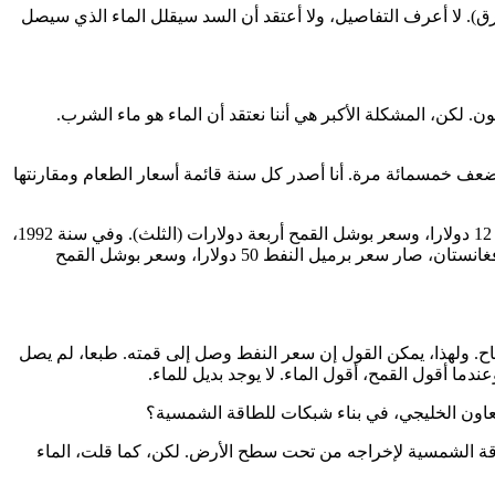
أزرق). لا أعرف التفاصيل، ولا أعتقد أن السد سيقلل الماء الذي سيصل
 لكن، المشكلة الأكبر هي أننا نعتقد أن الماء هو ماء الشرب.
عف خمسمائة مرة. أنا أصدر كل سنة قائمة أسعار الطعام ومقارنتها
في سنة 1950 كان سعر برميل النفط يساوي سعر «بوشل» (ثمانية جالونات) القمح. في سنة 1974، بعد زيادة سعر البترول، صار برميل النفط 12 دولارا، وسعر بوشل القمح أربعة دولارات (الثلث). وفي سنة 1992،
بعد حرب تحرير الكويت، صار سعر برميل النفط 20 دولارا، وسعر بوشل القمح أربعة دولارات (الخمس). وفي سنة 2005، مع حروب العراق وأفغانستان، صار سعر برميل النفط 50 دولارا، وسعر بوشل القمح
لطاقة الشمسية والرياح. ولهذا، يمكن القول إن سعر النفط وصل إلى قمته. طبعا، لم يصل
ا أقول القمح، أقول الماء. لا يوجد بديل للماء.
تعاون الخليجي، في بناء شبكات للطاقة الشمسية؟
اقة الشمسية لإخراجه من تحت سطح الأرض. لكن، كما قلت، الماء