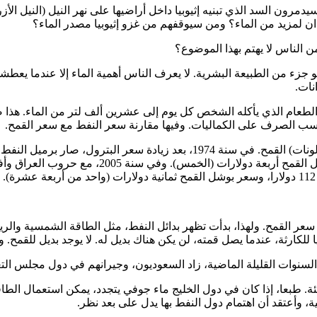
يدمرون السد الذي تبنيه إثيوبيا داخل أراضيها على نهر النيل (النيل ال
ن لمزيد من الماء؟ ومن سيوقفهم من غزو إثيوبيا مصدر الماء؟
 الناس لا يهتم بهذا الموضوع؟
ء من الطبيعة البشرية. لا يعرف الناس أهمية الماء إلا عندما يعطشون.
نات.
طعام الذي يأكله الشخص كل يوم إلى عشرين ألف لتر من الماء. هذا ض
ب الصرف على الكماليات. وفيها مقارنة سعر النفط مع سعر القمح.
ن تضاعف سعر النفط 14 مرة بالمقارنة مع سعر القمح. ولهذا، بدأت تظهر بدائل النفط، مثل ا
ثة، عندما يصل قمته، لن يكن هناك بديل له. لا يوجد بديل للقمح. وعندم
لسنوات القليلة الماضية، زاد السعوديون، وجيرانهم في دول مجلس ال
ة. طبعا، إذا كان في دول الخليج ماء جوفي يتجدد، يمكن استعمال الط
ة، وأعتقد أن اهتمام دول النفط بها يدل على بعد نظر.