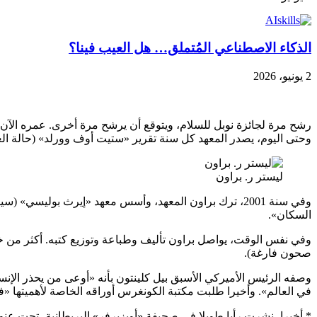
الذكاء الاصطناعي المُتملق… هل العيب فينا؟
2 يونيو، 2026
رشح مرة لجائزة نوبل للسلام، ويتوقع أن يرشح مرة أخرى. عمره الآن
وحتى اليوم، يصدر المعهد كل سنة تقرير «ستيت أوف وورلد» (حالة الع
ليستر ر. براون
وفي سنة 2001، ترك براون المعهد، وأسس معهد «إيرث بوليس
السكان».
وفي نفس الوقت، يواصل براون تأليف وطباعة وتوزيع كتبه. أكثر من خمس
صحون فارغة).
وصفه الرئيس الأميركي الأسبق بيل كلينتون بأنه «أوعى من يحذر الإ
في العالم». وأخيرا طلبت مكتبة الكونغرس أوراقه الخاصة لأهميتها 
* أخيرا، نشرت رأيا طويلا في صحيفة «أوبزيرفر» البريطانية، تحت عن