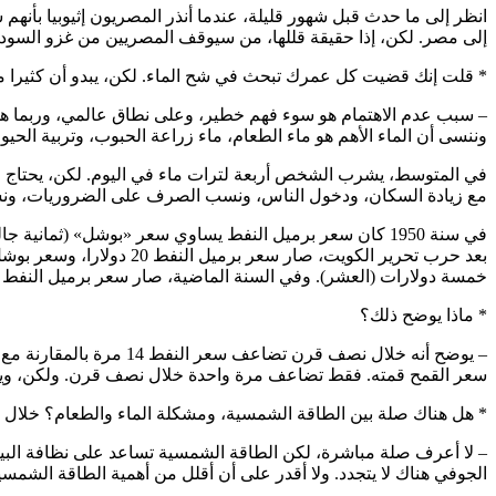
انظر إلى ما حدث قبل شهور قليلة، عندما أنذر المصريون إثيوبيا بأنهم س
إلى مصر. لكن، إذا حقيقة قللها، من سيوقف المصريين من غزو السودا
* قلت إنك قضيت كل عمرك تبحث في شح الماء. لكن، يبدو أن كثيرا من
– سبب عدم الاهتمام هو سوء فهم خطير، وعلى نطاق عالمي، وربما هو جز
وننسى أن الماء الأهم هو ماء الطعام، ماء زراعة الحبوب، وتربية الحيوا
في المتوسط، يشرب الشخص أربعة لترات ماء في اليوم. لكن، يحتاج ال
مع زيادة السكان، ودخول الناس، ونسب الصرف على الضروريات، ونس
خمسة دولارات (العشر). وفي السنة الماضية، صار سعر برميل النفط 112 دولارا، وسعر بوشل القمح ثمانية دولارات (واحد من أربعة عشرة).
* ماذا يوضح ذلك؟
– يوضح أنه خلال نصف قر
سعر القمح قمته. فقط تضاعف مرة واحدة خلال نصف قرن. ولكن، ويا للكار
* هل هناك صلة بين الطاقة الشمسية، ومشكلة الماء والطعام؟ خلال ا
– لا أعرف صلة مباشرة، لكن الطاقة الشمسية تساعد على نظافة البيئ
الجوفي هناك لا يتجدد. ولا أقدر على أن أقلل من أهمية الطاقة الشمسي