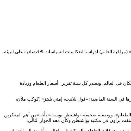
راقبة العالم) لدراسة انعكاسات السياسات الاقتصادية على البيئة.
السكان في العالم. ويصدر كل سنة تقرير «أسعار الطعام وزيادة
ا في السنة الماضية: «فول بلانيت، إمتي بليتز» (كوكب ملآن،
كا الطعام»، ووصفته صحيفة «واشنطن بوست» بأنه «من أهم المفكرين
قت براون في مكتبه بواشنطن وكان معه الحوار التالي.
ثت فيه عن مشكلات الطعام والسكان في العالم، وأشرت إلى الشرق