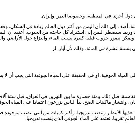
ي دول أخرى في المنطقة، وخصوصا اليمن وإيران.
نة. أضف إلى ذلك أن اليمن من أكثر دول العالم زيادة في السكان. وف
ية، وربما سيضطر اليمن إلى استيراد كل حاجته من الحبوب. أعتقد أن 
 ويمكن تصور حروب قبلية كثيرة بسبب الماء، والنزاع حول الأراضي والم
ي بنسبة عشرة في المائة، وذلك لأن آبار الر
 المياه الجوفية، أو في الحقيقة على المياه الجوفية التي يجب أن لا ي
ة سنة. قبل ذلك، ومنذ حضارة ما بين النهرين في العراق، قبل ستة آلاف س
كان، وانتشار ماكينات الضخ، بدأ الناس يزرعون اعتمادا على المياه الجوف
لا تغذيها الأمطار وتنضب تدريجيا. وأكبر كميات من التي تنضب موجودة في
لم تقريبا، تعتمد على الماء الجوفي الذي ينضب تدريجيا.