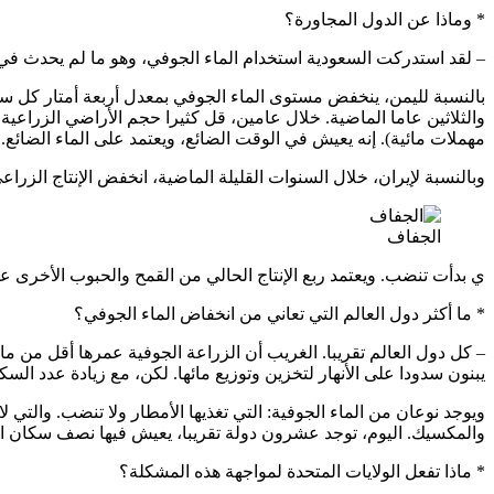
* وماذا عن الدول المجاورة؟
– لقد استدركت السعودية استخدام الماء الجوفي، وهو ما لم يحدث ف
بالنسبة لليمن، ينخفض مستوى الماء الجوفي بمعدل أربعة أمتار كل س
والثلاثين عاما الماضية. خلال عامين، قل كثيرا حجم الأراضي الزراع
مهملات مائية). إنه يعيش في الوقت الضائع، ويعتمد على الماء الضائع.
وبالنسبة لإيران، خلال السنوات القليلة الماضية، انخفض الإنتاج الزراع
الجفاف
ي بدأت تنضب. ويعتمد ربع الإنتاج الحالي من القمح والحبوب الأخرى على
* ما أكثر دول العالم التي تعاني من انخفاض الماء الجوفي؟
– كل دول العالم تقريبا. الغريب أن الزراعة الجوفية عمرها أقل من مائ
يبنون سدودا على الأنهار لتخزين وتوزيع مائها. لكن، مع زيادة عدد الس
ويوجد نوعان من الماء الجوفية: التي تغذيها الأمطار ولا تنضب. والتي 
والمكسيك. اليوم، توجد عشرون دولة تقريبا، يعيش فيها نصف سكان العا
* ماذا تفعل الولايات المتحدة لمواجهة هذه المشكلة؟