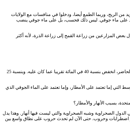
 من الربح، وربما الطمع أيضا، ودخلوا في منافسات مع الولايات
 تعتمد على ماء جوفي. ليس ذلك فحسب، بل على ماء جوفي ينضب
بعض المزارعين من زراعة القمح إلى زراعة الذرة، لأنه أكثر
– أسأل: منذ قبل كم سنة قل الاعتماد؟ في ولاية تكساس، وصل الاعتماد على الماء الجوفي إلى قمته سنة 1975. ثم بدأ ينخفض. وفي الوقت الحاضر، انخفض بنسبة 40 في المائة تقريبا عما كان عليه. وبنسبة 25
وسط التي إما تعتمد على الأمطار، وإما تعتمد على الماء الجوفي الذي
تحدة، بسبب الأنهار والأمطار؟
 الدول الصحراوية وشبه الصحراوية والتي ليست فيها أنهار. وهذا يدل
كثر اضطرابات وحروب. حتى الآن لم تحدث حروب على نطاق واسع بين