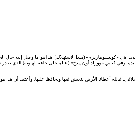
دا هي «كونسيوماريزم» (مبدأ الاستهلاك). هذا هو ما وصل إليه حال الع
عقيدة. وفي كتابي «وورلد أون إيدج» (عالم على حافة الهاوية) الذي صدر
خلاقي، فالله أعطانا الأرض لنعيش فيها ونحافظ عليها. وأعتقد أن هذا مو