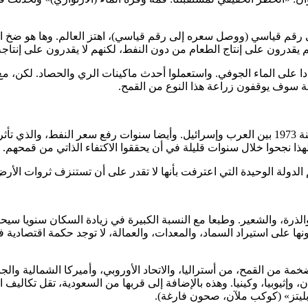
قم قياسي (ووصل سعره إلى رقم قياسي)، اهتز العالم. وها هو ضخ ال
نهم يقدرون على إنتاج الطعام من دون النفط، لكنهم لا يقدرون على إنتاج
ا على الماء الجوفي. واستعملوا أحدث ماكينات الري والحصاد. لكن، مع ب
لة سوف يوقفون زراعة هذا النوع من القمح.
– كانت تلك سنوات وقف ضخ النفط إلى الدول الغربية بسبب حرب سنة 1973 بين العرب وإسرائيل. وأيض
هذا نجحوا خلال سنوات قليلة في أن يحققوا الاكتفاء الذاتي من قمحهم. 
 الدولة الوحيدة التي اعترفت بأنها لا تقدر على أن تستنزف ثروات الأر
ذرة، والشعير. وطبعا مع النسبة الكبيرة في زيادة السكان سنويا سيحت
نفقونها على استيراد السماد، والمعدات، والعمالة، لا توجد حكمة اقتصادية
ة من القمح، من أستراليا، والاتحاد الأوروبي، وأميركا الشمالية والجن
ن، وإثيوبيا، وكينيا. وهذه بالإضافة إلى قربها من السعودية، تقل تكال
 بليتز» (كوكب ملآن، صحون فارغة).