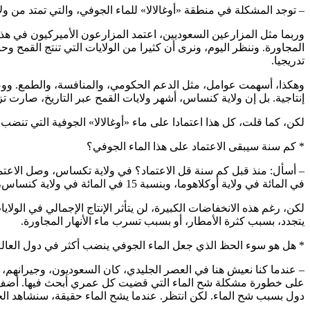
– توجد المشكلة في منطقة «أوغالالا» للماء الجوفي، والتي تمتد من و
وربما مثل المزارعين السعوديين، اعتمد المزارعون الأميركيون في هذه
المجاورة. وننظر اليوم، ونرى أن كثيرا من الولايات التي تنتج الق
تدريجيا.
وهكذا، أسهمت عوامل، مثل الدعم الحكومي، والمنافسة، والطمع. ووصل 
إنتاجية. بل إن ولاية كنساس، أشهر ولايات القمح عبر التاريخ، صارت تز
لكن، كما قلت، كل هذا اعتمادا على ماء «أوغالالا» الجوفية التي تنضب ت
* كم سنة سيبقى الاعتماد على هذا الماء الجوفي؟
في المائة في ولاية أوكلاهوما، وبنسبة 15 في المائة في ولاية كنساس، والتي كما قلت، صارت ولاية ذرة أكثر منها ولاية قمح.
لكن، رغم هذه الانخفاضات الكبيرة، لن يتأثر الإنتاج الإجمالي في الول
يتجدد، بسبب كثرة الأمطار، أو بسبب تسرب ماء الأنهار المجاورة.
* هل هو سوء الحظ الذي جعل الماء الجوفي ينضب أكثر في دول العالم الث
– عندما كنا نعيش هنا في العصر الجليدي، كان السعوديون، وجيرانهم، 
على خطورة مشكلة شح الماء التي قضيت كل عمري أبحث فيها. أضف إلى
دول بسبب شح الماء. لكن انتظر. عندما يشح الماء حقيقة، سنشاهد ال