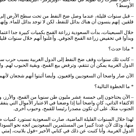
الأوسط؟
– قبل سنوات قليلة، عندما وصل ضخ النفط من تحت سطح الأرض إلى ر
قلقين. إنهم ينسون أن هناك بدائل للنفط، لكن لا توجد بدائل للماء. وإ
خلال السبعينات، بدأت السعودية زراعة القمح بكميات كبيرة جدا اعتماد
وبدأوا في تخفيض زراعة القمح الجوفي. وأعلنوا أنهم خلال سنوات قلي
* ماذا حدث؟
الدول الغربية يمكن أن تنتقم، وترفض بيع القمح، وبقية الحبوب لهم. ول
الآن صار واضحا أن السعوديين واقعيون. وأيضا أثبتوا أنهم شجعان لأنهم
* ما الخطوة التالية؟
– الآن يحتاجون إلى خمسة عشر مليون طن سنويا من القمح، والأرز، وال
الاكتفاء الذاتي، كان واضحا أننا إذا وضعنا في الاعتبار الأموال التي ي
الجنوب مثلا، على أن تكون مصدرا رئيسا للقمح، وحبوب أخرى.
لهذا خلال السنوات القليلة الماضية، صارت السعودية تستورد كميات ضخم
منها، وذلك لأن عددا كبيرا من المستثمرين السعوديين اتجه نحو السودا
الدول الغربية. وأنا كتبت عن ذلك في كتابي الأخير «فول بلانيت، إمتي