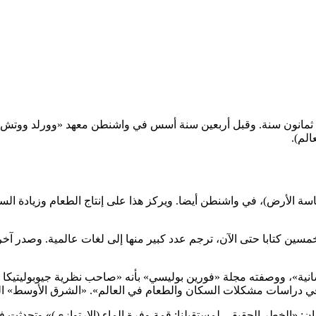
 ثمانون سنة. وقبل أربعين سنة أسس في واشنطن معهد «وورلد ووتش» (م
الم).
ي» (سياسة الأرض)، في واشنطن أيضا. ويركز هذا على إنتاج الطعام وزيادة 
ين كتابا حتى الآن، ترجم عدد كبير منها إلى لغات عالمية. وصدر آخره
نسانية»، ووصفته مجلة «فورين بوليسي» بأنه «صاحب نظرية جيوبوليتي
«في دراسات مشكلات السكان والطعام في العالم». «الشرق الأوسط» الت
وان: «الخطر الحقيقي لمستقبلنا: قمة وفرة الماء (الارتوازي)» وتحد