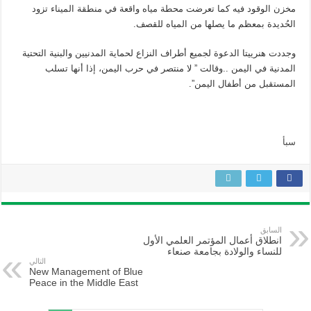
مخزن الوقود فيه كما تعرضت محطة مياه واقعة في منطقة الميناء تزود
الحُديدة بمعظم ما يصلها من المياه للقصف.
وجددت هنرييتا الدعوة لجميع أطراف النزاع لحماية المدنيين والبنية التحتية
المدنية في اليمن ..وقالت ” لا منتصر في حرب اليمن، إذا أنها تسلب
المستقبل من أطفال اليمن”.
سبأ
السابق
انطلاق أعمال المؤتمر العلمي الأول
للنساء والولادة بجامعة صنعاء
التالي
New Management of Blue
Peace in the Middle East