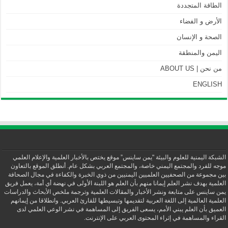
الطاقة المتجددة
الأرض و الفضاء
الصحة و الإنسان
اليمن والمنطقة
من نحن | ABOUT US
ENGLISH
الشبكة اليمنية للعلوم والبيئة "يمن ساينس” موقع يختص بالأخبار العلمية والإعلام العلمي
موجه للفرد والمجتمع اليمني خاصة، والمجتمع العربي بشكل عام. أنطلق الموقع بالتعاون
بين مجموعة من الصحفيين العلميين اليمنيين من ذوي الخبرة والكفاءة في مجال الصحافة
العلمية بهدف نشر العلم إيمانا منهم بأن العلم هو اللبنة الأولى في نهضة أي أمة، يعمل فريق
يمن ساينس على متابعة ونشر الأخبار والمقالات العلمية وترجمة ملخص الأبحاث والدراسات
العلمية العالمية إلى اللغة العربية لتقديمها وتبسيطها للقارئ العربي. وانطلاقا من إيمانهم
العميق بأن العلم يبني الأمم، يسعى الفريق إلى المساهمة في نشر الوعي العلمي لدى
القراء والمساهمة في إثراء المحتوى العربي على الإنترنت.