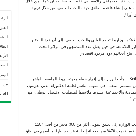
 الأثر الاجتماعي والاقتصادي فقط“، خاصةً بعد أن عملنا من خلال
ة، على إنشاء قاعدة انطلاق جيدة للبحث العلمي، من خلال تزويد
 أوراق.
الرئي
العلو
البيئة
بتكار بوزارة التعليم العالي والبحث العلمي- إلى أن عدد الباحثين
الطاق
جاوز الثلاثمئة، في حين يصل عدد المندمجين في مراكز البحث
الأرض
الصحة
اليمن
ولتغيير هذا الوضع، يقول سلامي لشبكة SciDev.Net: ”لجأت الوزارة إلى إقرار خطة جديدة لربط الجامعة بالواقع
من نحن | 
من سبتمبر المقبل- في تمويل مباشر لطلبة الدكتوراة الذين يقومون
صادية والاجتماعية، بشرط ملاءمتها لمتطلبات الاقتصاد الوطني، مع
LISH
ا“.
ومن أجل ترشيد الإنفاق على البحث العلمي عمدت الوزارة إلى تعليق تمويل أكثر من 300 مخبر من أصل 1207
بسبب حصيلتها السلبية خلال السنتين الماضيتين، فيما قدمت 70% منها حصيلة إيجابية عن نشاطها، ما أسهم في تبوُّؤ