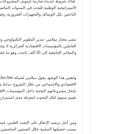
”هناك شروط جديدة صارمة لتمويل المشروعات ذات
الاستراتيجية الوطنية للبحث في السنوات الماضي
الباحثين بكل الوسائل والتجهيزات الضرورية، وفق
يشير مختار سلامي -مدير التطوير التكنولوجي والا
العاملين بالمؤسسات الاقتصادية الجزائرية لا يت
والمخابر الجامعية إلى 30 ألف باحث، وهو ما جعل نتاج أبحاثهم دون مردود اقتصادي.
الاقتصادي والاجتماعي من خلال الشروع -بدايةً 
بإنجاز مشروعاتهم البحثية داخل المؤسسات الاقت
تقييم سنوي لتلك البحوث لمعرفة مدى استمراريته