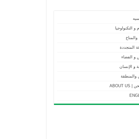
سيه
م و التكنواوجيا
 والمناخ
ة المتجددة
 و الفضاء
 و الإنسان
 والمنطقة
ABOUT US
ENG