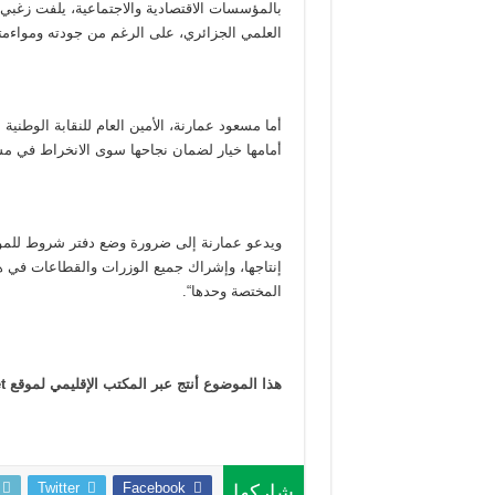
بالمؤسسات الاقتصادية والاجتماعية، يلفت زغبي 
العلمي الجزائري، على الرغم من جودته ومواءمته ل
أما مسعود عمارنة، الأمين العام للنقابة الوطني
أمامها خيار لضمان نجاحها سوى الانخراط في مس
ويدعو عمارنة إلى ضرورة وضع دفتر شروط للمؤسس
إنتاجها، وإشراك جميع الوزرات والقطاعات في هذ
المختصة وحدها“.
هذا الموضوع أنتج عبر المكتب الإقليمي لموقع SciDev.Net بإقليم الشرق الأوسط وشمال أفريقيا
Twitter
Facebook
شاركها