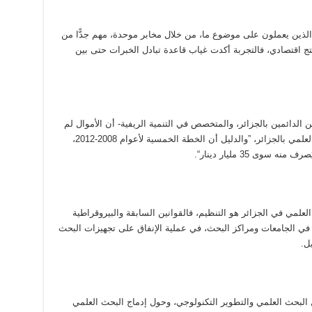
 الذين يعملون على موضوع ما، من خلال مخابر موحدة، مهم جدًّا من
تج اقتصادي، فالتجربة أكدت غياب قاعدة تبادل الخبرات حتى بين
ن الدائمين بالجزائر، والمتخصص في التنمية الريفية- أن الأموال لم
تكن في أي وقت من الأوقات عائقًا أمام البحث العلمي بالجزائر، ”والدليل أن الخطة الخمسية لأعوام 2008-2012،
علمي في الجزائر هو التنظيم، فالقوانين السابقة والبيروقراطية
بر في الجامعات ومراكز البحث، في عملية الإنفاق على تجهيزات البحث
ل.
البحث العلمي والتطوير التكنولوجي، وحول إدماج البحث العلمي