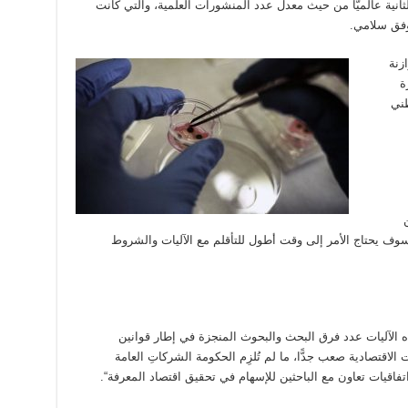
الثانية عالميًّا من حيث معدل عدد المنشورات العلمية، والتي كانت
زنة
ة
طني
ف يحتاج الأمر إلى وقت أطول للتأقلم مع الآليات والشروط
SciDev: ”لقد قلصت هذه الآليات عدد فرق البحث والبحوث المنجزة في إطار قوانين
تصادية صعب جدًّا، ما لم تُلزِم الحكومة الشركاتِ العامة
اتفاقيات تعاون مع الباحثين للإسهام في تحقيق اقتصاد المعرفة“.