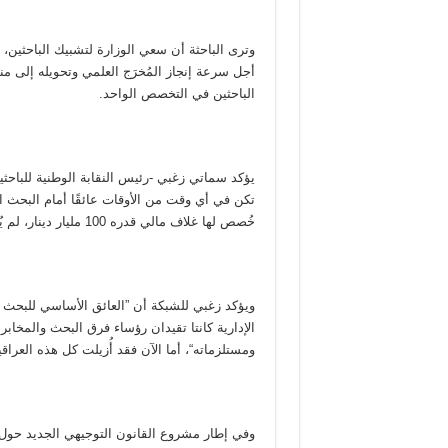
وترى الباحثة أن سعي الوزارة لتشبيك الباحثين،
أجل سرعة إنجاز المُخرَج العلمي وتحويله إلى من
الباحثين في التخصص الواحد.
يؤكد سماتي زغبي -رئيس النقابة الوطنية للباحثي
خُصص لها غلاف مالي قدره 100 مليار دينار، لم يُصرف منه سوى 35 مليار دينار“.
ويؤكد زغبي للشبكة أن ”العائق الأساسي للبحث ال
الإدارية كانتا تقيدان رؤساء فرق البحث والمخا
ومستلزماته“، أما الآن فقد أُزيلت كل هذه العراقي
وفي إطار مشروع القانون التوجيهي الجديد حول 