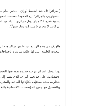
[الجزائر] قال عبد الحفيظ أوراق، المدير العام ل
التكنولوجي بالجزائر: ”إن الحكومة خصصت لتموي
أن كانت لا تتجاوز 5 مليارات دينار سنويًّا“.
والهدف من هذه الزيادة هو تطوير مراكز ومخابر 
البحوث العلمية التي لها علاقة مباشرة باحتياجات
بهذا تدخل الجزائر مرحلة جديدة يقود فيها البحث
الاقتصادية، على حد تعبير أوراق، الذي يشير إلى 
منظومة بحثية بمختلِف مكوِّناتها المادية والبشرية 
وبالتنسيق مع جميع المؤسسات الاقتصادية بالبلاد