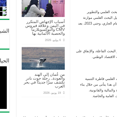
لبحث العلمي والتطوير
ل البحث العلمي موازنة
أسباب الإجهاض المتكرر
سنوية قدرها 20 مليار دينار جزائري ابتداء من العام الجاري، وحتى 2023، بعد
في اليمن وعلاقة فيروس
CMV والتوكسوبلازما
الشب
والحصبة الألمانية بها
6 يوليو، 2026
البحث الفاعلة، والإنفاق على
 الاقتصاد الوطني.
الحيا
من عُمان إلى الهند
والعودة.. رحلة حوت نادر
 العلمي قاطرة التنمية
تكشف سرًا جديدًا في بحر
أن هذا يتأتى من خلال بناء
العرب
والمالية والقانونية،
19 يونيو، 2026
، العامة والخاصة.