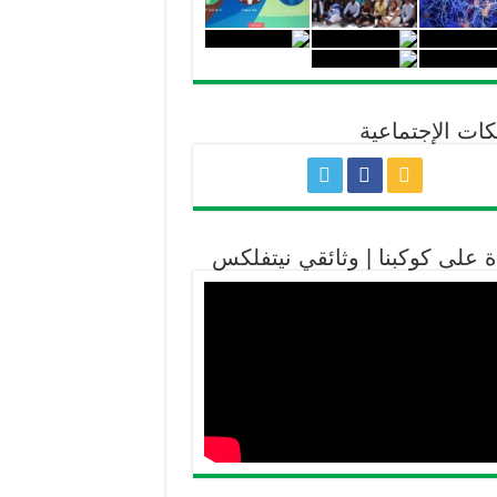
كات الإجتماعية
ة على كوكبنا | وثائقي نيتفلكس