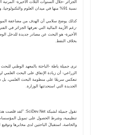
الجزائر -خلال السنوات الثلاث الأخيرة- المرتبة 
نسبة 91% منها في ميدان العلوم والتكنولوجيا، وفق سلامي.
كذلك يوضح سلامي أن الهدف من مضاعفة الموا
-رغم الأزمة المالية التي تعرفها الجزائر في الفتر
الأخيرة- هو البحث عن مصادر جديدة للدخل الو
بخلاف النفط.
ترى جميلة ياطة -الباحثة بالمعهد الوطني للبحث
الزراعي- أن زيادة الإنفاق على البحث العلمي لن
تنعكس سريعًا على منظومة البحث العلمي، بل سو
الجديدة التي استحدثتها الوزارة.
تقول جميلة لشبكة .Net
تنظيمية، وشرط الحصول على تمويل المؤسسات الاق
والخاصة، استقبالَ الباحثين لدى مخابرها وتوقيع 