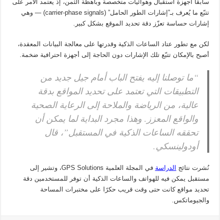
سابقاً أجهزة استقبال وهوائيات متخصصة وباهظة الثمن، إذ يعتمد الأمر على
تتبّع ما يُعرف بـ”إشارات الطور الحامل” (carrier-phase signals) — وهي
إشارات حساسة تعزّز دقة تحديد الموقع بشكل كبير.
لكن مع تطور عتاد الساعات الذكية وقدرتها على معالجة البيانات المعقدة،
أصبح بالإمكان تتبّع تلك الإشارات دون الحاجة إلى أجهزة احترافية ضخمة.
“ما توصلنا إليه يفتح الباب أمام جيل جديد من
التطبيقات التي تعتمد على تحديد المواقع بدقة
عالية، من الرياضة والملاحة إلى الرعاية الصحية
والواقع المعزز. وهذا مجرد البداية لما يمكن أن
تحققه الساعات الذكية في المستقبل”، قال
أودولينسكي.
نُشرت نتائج
الدراسة
في المجلة العلمية GPS Solutions، وتشير إلى
مستقبل يمكن فيه للهواتف والساعات الذكية أن توفر للمستخدمين دقة
تحديد مواقع كانت حتى وقت قريب حكرًا على مختبرات المساحة
والجيوماتكس.