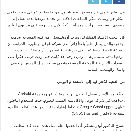
في تطور علمي غير مسبوق، نجح باحثون من جامعة أوتاغو في نيوزيلندا في
ابتكار خوارزميات تمكّن الساعات الذكية من تحديد موقعها بدقة تصل إلى
مستوى السنتيمتر الواحد، وهو إنجاز يُعدّ الأول من نوعه على مستوى العالم.
قاد البحث الأستاذ المشارك روبرت أودولينسكي من كلية المساحة بجامعة
أوتاغو، والذي يعمل حالياً باحثاً زائراً لدى شركة غوغل. وأظهرت الدراسة أن
الساعة الذكية استطاعت، في تجربة ثابتة استمرت أربع ساعات، تحديد
موقعها بدقة سنتيمترية — وهي درجة دقة كانت حتى وقت قريب حكراً على
المعدات الاحترافية المكلفة المستخدمة في مجالات مثل المسح الهندسي
والبناء والهندسة المدنية.
من التقنية الاحترافية إلى الاستخدام اليومي
تحقّق هذا الإنجاز بفضل التعاون بين جامعة أوتاغو ومجموعة Android
Context في شركة غوغل والأكاديمية الصينية للعلوم، حيث استخدم الباحثون
تطبيق Google GnssLogger لالتقاط إشارات دقيقة من عدة أنظمة عالمية
للملاحة بالأقمار الصناعية (GNSS).
يشرح الدكتور أودولينسكي أن الحصول على مثل هذه الدقة كان يتطلب