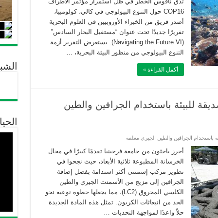
تدق ناقوس الخطر في ظل استمرار مؤتمر الأطراف
COP16 حول التنوع البيولوجي في كالي، كولومبيا،
أصدر فريق من الخبراء الأوروبيين في العلوم البحرية
تقريرًا جديدًا تحت عنوان “مستقبل البحار السادس”
(Navigating the Future VI). يستعرض التقرير أزمة
التنوع البيولوجي من منظور البيئة البحرية، …
الشب
أكمل القراءة »
ديقة للبيئة باستخدام الجرافين والطين
الحيا
ئة باستخدام الجرافين والطين الجيري مغلقة
أحرز باحثون من جامعة فرجينيا تقدمًا كبيرًا في مجال
الخرسانة المطبوعة ثلاثية الأبعاد، حيث نجحوا في
تطوير مركب إسمنتي أكثر استدامة بفضل إضافة
الجرافين إلى مزيج من الأسمنت الجيري والطين
الكلسي المحروق (LC2)، مما يجعلها خطوة نوعية نحو
الحد من انبعاثات الكربون. تمثل هذه المادة الجديدة
حلاً واعدًا لمواجهة التحديات …