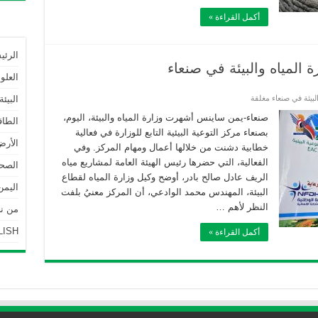
أكمل القراءة »
الرئي
ة المياه والبيئة في صنعاء
العلو
البيئة في صنعاء مغلقة
البيئة
صنعاء-يمن ساينس أشهرت وزارة المياه والبيئة، اليوم،
الطاق
بصنعاء مركز التوعية البيئية التابع للوزارة في فعالية
الأرض
خطابية دشنت من خلالها أعمال ومهام المركز. وفي
الفعالية، التي حضرها رئيس الهيئة العامة لمشاريع مياه
الصحة
الريف عادل صالح بادر، أوضح وكيل وزارة المياه لقطاع
اليمن
البيئة، المهندس محمد الوادعي، أن المركز معنيُ بلفت
النظر لأهم …
من نحن | 
LISH
أكمل القراءة »