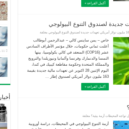
أكمل القراءة »
خاص – يمن ساينس كالي – عبدالرحمن أبوطالب
أعلنت ثماني حكومات، خلال مؤتمر الأطراف السادس
11 يوليو، 2026
عشر (COP16) المنعقد في كالي بكولومبيا، بينها
النمسا والدنمارك وفرنسا وألمانيا ونيوزيلندا والنرويج
والمملكة المتحدة وحكومة مقاطعة كيبيك في كندا،
اليوم الإثنين 28 اكتوبر عن تعهدات مالية جديدة بقيمة
163 مليون دولار أمريكي لصندوق إطار …
أكمل القراءة »
أخبا
 تواجه المحيطات أزمة بيئية؟ مغلقة
أزمة التنوع البيولوجي في المحيطات، دراسة أوروبية