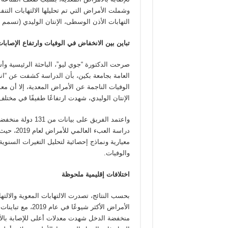
وشملت الأمراض التي تم تحليلها الالتهابات التنف
التهابات الأذن الوسطى، الإنتان الوليدي (تسمم ا
تباين بين الانخفاض في الوفيات وارتفاع الإصابا
صرحت الدكتورة “جوي ليو”، الباحثة الرئيسية وأس
العامة بجامعة بكين، بأن الدراسة كشفت عن “
الوفيات الناجمة عن الأمراض المعدية، إلا أن معد
الإنتان الوليدي، شهدت ارتفاعًا طفيفًا في مختلف
واعتمد الفريق على بيان
دراسة العبء 
معيارية ونماذج إحصائية لتحليل التغيرات السنوي
والوفيات.
اختلافات إقليمية ملحوظة
بحسب النتائج، تصدرت الالتهابات المعوية والالتها
الأمراض الأكثر شيوعًا ف
منخفضة الدخل شهدت معدلات أعلى للإصابة بالأ