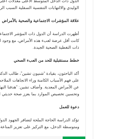
الدول ذات الدخل المتوسط الأعلى معدلات أعلى لل
الوليدي والالتهابات التنفسية السفلية السبب الر
علاقة المؤشرات الاجتماعية والصحية بالأمراض
كانت أقل عرضة لعبء هذه الأمراض، مع وجود استث
ذات التغطية الصحية الجيدة.
خطط مستقبلية للحد من العبء الصحي
أكد الباحثون، بقيادة “شنيون تشين”، طالب الدكت
على فهم الأسباب الكامنة وراء الاتجاهات الملاح
عن الأمراض المعدية. وأضاف تشين: “هدفنا النها
وتحسين تخصيص الموارد بما يعزز صحة حديثي الو
دعوة للعمل
تؤكد الدراسة الحاجة الملحة لتضافر الجهود الد
ومتوسطة الدخل، مع التركيز على تعزيز المناعة ل