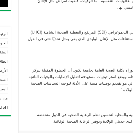
التهابات التنفسية. أما الوفيات، فبقيت أمراض مثل الإنتان
ئيسي لها.
أظهرت الدراسة أن الدول ذات المؤشر الاجتماعي الديموغرافي (SDI) المرتفع والتغطية الصحية الشاملة (UHCI)
الرئي
ناءات مثل الإنتان الوليدي الذي بقي يمثل تحديًا حتى في الدول
العلو
البيئة
الطاق
وراه بكلية الصحة العامة بجامعة بكين، أن الخطوة المقبلة تتركز
الأرض
ظة، ووضع استراتيجيات مستهدفة لتقليل الإصابات والوفيات الناتجة
الصحة
ئي هو تقديم توصيات مبنية على الأدلة لتوجيه السياسات الصحية
اليمن
لادة.”
من نحن | 
LISH
ولية والمحلية لتحسين نظم الرعاية الصحية في الدول منخفضة
دى حديثي الولادة وتوفير الرعاية الصحية الوقائية.