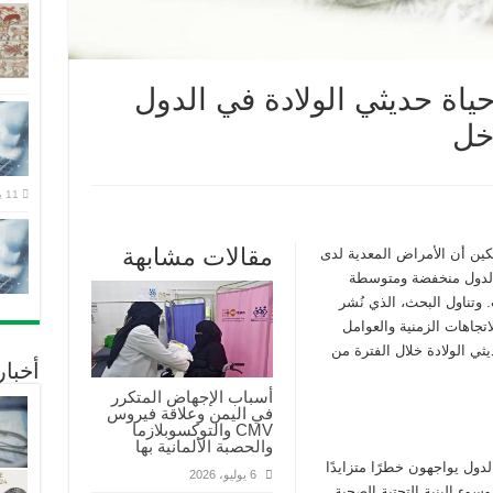
ياة حديثي الولادة في الدول
خل
11 يوليو، 2026
مقالات مشابهة
كين أن الأمراض المعدية لدى
في الدول منخفضة ومتوسطة
 وتناول البحث، الذي نُشر
 للاتجاهات الزمنية والعوامل
ئعًا بين حديثي الولادة خلال الفترة من
أخبا
أسباب الإجهاض المتكرر
في اليمن وعلاقة فيروس
CMV والتوكسوبلازما
والحصبة الألمانية بها
دول يواجهون خطرًا متزايدًا
6 يوليو، 2026
وء البنية التحتية الصحية.