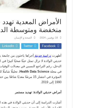
الأمراض المعدية تهدد ح
منخفضة ومتوسطة الد
18 نوفمبر، 2024
الصحة و الإنسان
LinkedIn
Twitter
Facebook
أظهرت
دراسة حديثة
أجراها باحثون من جامعة ب
حديثي الولادة لا تزال تمثل عبئًا صحيًا كبيرًا 
الدخل، رغم التراجع النسبي في معدلات الوفيات.
في مجلة
Health Data Science
، تحليلًا شاملًا
المؤثرة في انتشار 15 مرضًا معديًا شا
1990 إلى 2019.
أمراض حديثي الولادة: تهديد مستمر
أشارت الدراسة إلى أن حديثي الولادة في هذه ال
للإصابة بالأمراض المعدية، بسبب ضعف المناعة وس