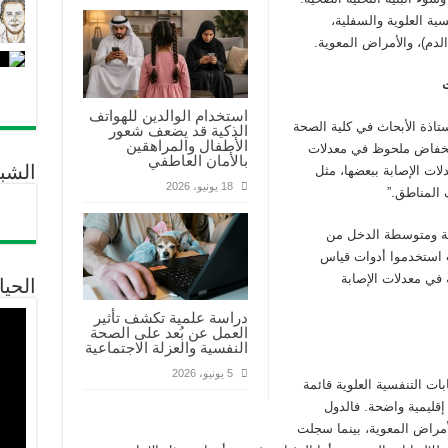
سية العلوية والسفلية،
لدم)، والأمراض المعوية.
ت
استخدام الوالدين للهواتف
تاذة الأبحاث في كلية الصحة
الذكية قد يضعف شعور
الأطفال والمراهقين
انخفاض ملحوظ في معدلات
بالأمان العاطفي
الشب
لات الإصابة ببعضها، مثل
18 يونيو، 2026
 المناطق.”
ات من 131 دولة منخفضة ومتوسطة الدخل من
العالمي للأمراض لعام 2019، حيث استخدموا أدوات قياس
ة في معدلات الإصابة
الحيا
دراسة علمية تكشف تأثير
العمل عن بُعد على الصحة
النفسية والعزلة الاجتماعية
5 يونيو، 2026
بات التنفسية العلوية قائمة
ي عام 2019، مع تباينات إقليمية واضحة. فالدول
مراض المعوية، بينما سجلت