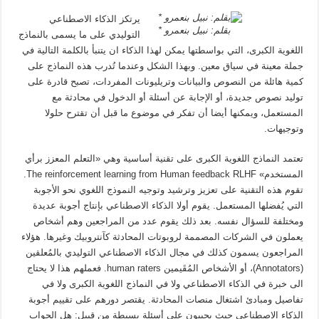
يرتكز الذكاء الاصطناعي
بقلم: نبيل بنعمرو *
التوليدي على ما يسمى بالنماذج
اللغوية الكبرى، التي بواسطتها يمكن لهذا الذكاء ان يتنبأ بالكلمة التالية في
جملة معينة في سياق معين. وبهذا الشكل وعندما تُدرب هذه النماذج على
كمية هائلة من النصوص والبيانات وتريليونات المفردات، تصبح قادرة على
توليد نصوص جديدة، أو الإجابة عن أسئلة أو الدخول في محادثة مع
المستعمل، ويمكنها أيضا أن تفكر في موضوع ما قبل أن تقترح حلولا
وتوجيهات.
تعتمد النماذج اللغوية الكبرى على تقنية أساسية وهي «التعلم المعزز برأي
المستخدم» The reinforcement learning from Human feedback RLHF.
تقوم هذه التقنية على تعزيز وترشيد وتوجيه النموذج اللغوي نحو الأجوبة
التي يُفضلها المستعمل. يقوم أولا الذكاء الاصطناعي بإنتاج أجوبة عديدة
ومختلفة للسؤال نفسه. بعد ذلك يقوم عدد من المراجعين وهم أشخاص
يعملون في الشركات المصممة لروبوتات المحادثة كآنتروبيك وغيرها. هؤلاء
المراجعون يسمون كذلك في مجال الذكاء الاصطناعي التوليدي بالمُعلقين
(Annotators)، أو الأشخاص المُقَيمين human raters. فعملهم هذا لا يحتاج
الى خبرة في الذكاء الاصطناعي ولا في النماذج اللغوية الكبرى ولا في
تفاصيل ومبادئ اشتغال منصات المحادثة. يقتصر دورهم على تقييم أجوبة
الذكاء الاصطناعي حيث يجيبون على أسئلة بسيطة من قبيل: هل الجواب