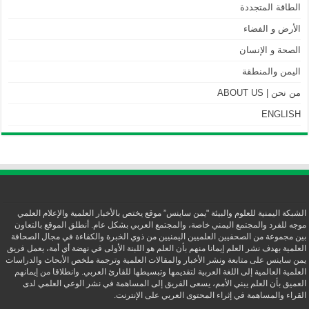
الطاقة المتجددة
الأرض و الفضاء
الصحة و الإنسان
اليمن والمنطقة
من نحن | ABOUT US
ENGLISH
الشبكة اليمنية للعلوم والبيئة "يمن ساينس” موقع يختص بالأخبار العلمية والإعلام العلمي
موجه للفرد والمجتمع اليمني خاصة، والمجتمع العربي بشكل عام. أنطلق الموقع بالتعاون
بين مجموعة من الصحفيين العلميين اليمنيين من ذوي الخبرة والكفاءة في مجال الصحافة
العلمية بهدف نشر العلم إيمانا منهم بأن العلم هو اللبنة الأولى في نهضة أي أمة، يعمل فريق
يمن ساينس على متابعة ونشر الأخبار والمقالات العلمية وترجمة ملخص الأبحاث والدراسات
العلمية العالمية إلى اللغة العربية لتقديمها وتبسيطها للقارئ العربي. وانطلاقا من إيمانهم
العميق بأن العلم يبني الأمم، يسعى الفريق إلى المساهمة في نشر الوعي العلمي لدى
القراء والمساهمة في إثراء المحتوى العربي على الإنترنت.