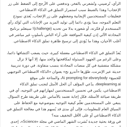
الرأي، تُرضيني، وتُشعرني بالفخر، وتدفعني على الأرجح إلى الضغط على زر
الإعجاب! وهذا بالضبط سبب استمرار التملق في الذكاء الاصطناعي.
فتعليقات المستخدمين الإيجابية وضغطهم على زر الإعجاب، يُغذي نموذج
التعلم الموجه، مما يؤدي دائما إلى توليد المزيد من الإجابات التي تُؤكد رأي
المستخدم أو فكرته، أو شعوره بدلا من تحديه (challenge)! سيتعلم برنامج
المحادثة الآلي إذن كيفية الموافقة على آراء الناس بأسلوبٍ غير مباشر في
أغلب الأحيان، وهذا ما يُؤدي إلى ترسيخ ظاهرة تملق الذكاء الاصطناعي.
يُعدّ التملق في الذكاء الاصطناعي معضلة كبيرة، حيث يصعب اكتشافها دائما،
وعلى الرغم من الجهود المبذولة لمكافحتها والحد منها، إلا أنها لا تزال
مشكلة متفشية في كل منصات المحادثة بنسب متفاوتة. في دورة تدريبية
حديثة عبر الإنترنت، طوّرها «أندرو نج» بعنوان «الذكاء الاصطناعي التوجيهي
للجميع» Ai prompting for ebverybody، والمتاحة على موقع
deeplearning.ai، يدّعي المؤلف أن الحل الأمثل لتجنب تملق الذكاء
الاصطناعي، يكمن في تحسين المستخدمين لمهاراتهم في التوجيه، أي في
طريقة صياغة الأسئلة، فكل إجابة تعتمد بالأساس على طريقة طرح السؤال.
ينبغي على المستخدمين تعلّم كيفية التوجيه بموضوعية مع الحفاظ على
السياق العام للمعلومات، فإلى أي مدى قد يُسهم هذا في معالجة التملق في
الذكاء الاصطناعي أو على الأقل التخفيف منه؟
في ورقة بحثية جديدة نُشرت الشهر الماضي في مجلة «Science»، إحدى