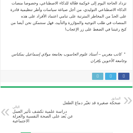
تزداد الحاجة اليوم إلى حَوكمة فعّالة للذكاء الاصطناعي، وخصوصا منصات
الذكاء الاصطناعي التوليدي، من أجل صياغة سياسات وأطر تنظيمية قادرة
على الحدّ من المخاطر المترتبة على تنامي اعتماد الأفراد على هذه
المنصات في طلب التوجيه والمؤازرة والتأييد، فهل سنتمكن نحن أيضا من
كبح رغبتنا في الضغط على زر الإعجاب!
* كاتب مغربي –
أستاذ علوم الحاسوب بجامعة مولاي إسماعيل بمكناس
وجامعة الأخوين بإفران
السابق
ضحكة صغيرة قد تغيّر دماغ الطفل
التالي
دراسة علمية تكشف تأثير العمل
عن بُعد على الصحة النفسية والعزلة
الاجتماعية