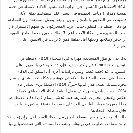
مواقفهم، بل ازدادوا اقتناعا بسلوكهم وقراراتهم بعد طلب المشورة من
الذكاء الاصطناعي المُتملق. في الواقع، لقد منحهم الذكاء الاصطناعي دفعة
نفسية ومؤازرة وتأييدا افتقدوه في البشر! لقد استهواهم تملق الآلة
فأصبحت هي الصديق والناصح والبديل. وبينما يُفضل المستخدمون المحادثة
مع ذكاء اصطناعي مُتملق، حيث أعرب المشاركون عن نيتهم الاستمرار في
طلب المشورة من الذكاء الاصطناعي، لا يملك مطورو هذه النماذج اللغوية
أي حافز لإصلاحها وجعلها أقل تملقا! فمن لا يرغب في الحصول على
إعجاب؟
لذا، حتى لو طوّر المستخدم مهاراته في استخدام الذكاء الاصطناعي
بتوجيهات prompt أفضل وأكثر حيادية، فإن هذا لا يقضي بالضرورة على
التملق، بل قد يُخفيه فقط. وتبين دراسات أخرى أن التملق في الذكاء
الاصطناعي يصعب القضاء عليه لأنه في جوهره مشكلة تحيز بشري، وليس
مجرد مشكلة تقنية. ففي كتابها «مرآة الذكاء الاصطناعي» الصادر عام
2024، تشرح شانون فالور كيف تعمل أنظمة الذكاء الاصطناعي كمرآة
تعكس وتُضخّم التحيزات البشرية، حيث يُجسّد التملق في الذكاء الاصطناعي
هذا المفهوم: فميلنا الطبيعي للود على حساب الحقيقة ينعكس علينا من
خلال منصات المحادثة!
حاليا، لا يوجد حل واضح لمعضلة التملق في الذكاء الاصطناعي، وإن وُجد، فلا
توجد ضمانات لتطبيقه في روبوتات ومنصات المحادثة التي نستخدمها يوميا.