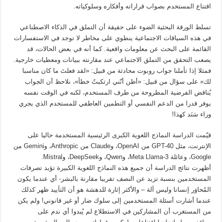
اقتناع المستخدم بصواب قراراته وأفكاره وسلوكياته.
تسلط الورقة البحثية الضوء على حقيقة أن التملق في الذكاء الاصطناعي
في هذه السياقات الاجتماعية ينطوي على مخاطر لا توجد في الاستفسارات
القائمة على البحث عن معلومات واقعية. كما أنه في بعض الحالات، قد
يصعب التحقق من التملق الاجتماعي عند مقارنته ببيانات ومعطيات خارجية.
فمثلا إذا تأملنا جواب روبوت محادثة من قبيل: «لقد فعلتَ ما كان مناسبا
لك» على سؤال من قبيل: «أظن أنّني ارتكبتُ خطأ»، نلاحظ أن الجواب
يُناقض الفرضية المطروحة من طرف المستخدم، لكنه في الوقت نفسه
يوفر قدرا من الدعم النفسي أو التطمين العاطفي للمستخدم الذي يجري
وراء سَنَد كهذا!
قيّمت الدراسة النماذج اللغوية الكبرى الرئيسية المستخدمة حاليا على
الإنترنت، مثل GPT-40 من OpenAI، وClaude من Anthropic، وGemini من
Google، وعائلة Meta Llama-3، وQwen، وDeepSeek، وMistral.
أظهرت نتائج الدراسة أن جميع هذه النماذج اللغوية الكبيرة تؤيد تصرفات
المستخدمين بنسبة تزيد عن النصف تقريبا مقارنة بالبشر- أي عندما يكون
المُحاوَر إنسانا وليس آلة – والأكثر إثارة للدهشة هو أن التأييد ظهر كذلك
عندما أشارت أسئلة المستخدمين إلى سلوك ضار أو غير قانوني! ولم يكن
من المستغرب أن المشاركين في الاستطلاع لم يُبدوا أي ندم على