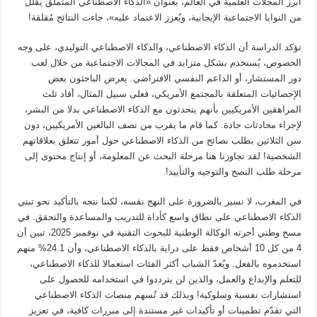
أبرز المجلات العلمية في العالم، بعنوان «الذكاء الاصطناعي المتملق يُقلل
من النوايا الاجتماعية الإيجابية، ويُعزز الاعتماد عليه»، جاءت النتائج مُقلقة!
تؤكد الدراسة أن الذكاء الاصطناعي، والذكاء الاصطناعي التوليدي، على وجه
الخصوص، يُستخدم بشكل متزايد في المجالات الاجتماعية من خلال لعب
دور المستشار، أو الداعم النفسي الافتراضي. يعرض الباحثون بعض
الإحصائيات المتعلقة بالمجتمع الأمريكي، فعلى سبيل المثال، أفاد ثلث
المراهقين الأمريكيين بأنهم يتحدثون مع الذكاء الاصطناعي بدلا من البشر،
لإجراء محادثات جادة. كما قام ما يقرب من نصف البالغين الأمريكيين، دون
سن الثلاثين بطلب نصائح من الذكاء الاصطناعي حول أمور تتعلق بعلاقاتهم
الشخصية! لقد تجاوزنا هنا مرحلة البحث عن المعلومة، أو إنتاج محتوى إلى
مرحلة طلب النصح والتوجيه والتأييد!
في المغرب، لا نسير بالضرورة على النهج نفسه، لكننا نتجه بالتأكيد نحو تبني
الذكاء الاصطناعي على نطاق واسع كأداة للتدريب والمساعدة والتحقق. في
مسح وطني أجرته الوكالة الوطنية للبحوث التقنية في نوفمبر 2025، تبين أن
4 من كل 10 أشخاص فقط على دراية بالذكاء الاصطناعي، وأن 24.1% منهم
استخدموه بالفعل. ويُعدّ الشباب أكثر الفئات استعمالا للذكاء الاصطناعي،
للتعلم والإبداع والعمل، والذين لن يترددوا في استخدامه للحصول على
استشارات نفسية وسلوكية! وبذلك قد تُسهم منصات الذكاء الاصطناعي
التي تقدّم تطمينات أو تأكيدات غير مستندة إلى مبررات كافية، في تعزيز