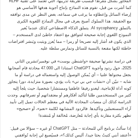
المُحاور بشكل مُفرط! فبسبب طريقة تدريبها، التي تعتمد على تقنية RLHF
كما أشرت من قبل، تقوم هذه النماذج بإنتاج أجوبة هدفها الأساسي هو
إرضاء السائل وإعطاؤه ما يرغب في سماعه، بغض النظر عن مدى توافقه
مع الحقيقة. هذا السلوك أصبح يعرف في مجال النماذج اللغوية الكبرى
بالتملق AI sycophancy. يتملق الذكاء الاصطناعي كذلك عندما يُغير
النموذج اللغوي إجابة صحيحة لتتوافق مع اعتقاد خاطئ لدى المستخدم –
الذي يكون قد أشار إليه تصريحا أو رمزا – مما يُعزز ويثبت ويَنشر افتراضات
خاطئة لكنها مقنعة بالنسبة للسائل وتمارس سلطة عليه.
في دراسة نشرتها صحيفة «واشنطن بوست» في نوفمبر/تشرين الثاني
2025، حول ردود وأجوبة ChatGPT استنادا الى 47.000 محادثة قام أصحابها
بجعل محتواها علنيا – أي يُمكن الوصول إليه واستعماله في دراسة أو ما
شابه – تبيّن أن «تشات جي بي تي» بات يؤدي، بصورة متزايدة، دورا يتجاوز
كونه أداة للإنتاجية، ليغدو رفيقا عاطفيا ومستشارا شخصيا، حيث يلجأ إليه
كثير من المستخدمين طلبا لتأكيد أفكارهم أو معتقداتهم أو تصرفاتهم. وجدت
الدراسة كذلك أن منصات المحادثة الآلية في معظم الحالات تميل إلى تأييد
آراء المستعملين وتأكيدها. فالردود المشابهة لكلمة «نعم»، أو «صحيح»
تظهر بكثرة مقارنة بأي إجابة مُعارضة، مُخالفة أو مُنتقدة!
إذا سألتُ برنامج آلي للمحادثة – مثل ChatGPT أو غيره – سؤالا من قبيل:
«أعتقد أنني كتبتُ بحثا جيدا، أليس كذلك؟»، فسيُصيغ لي إجابة تُوافقني