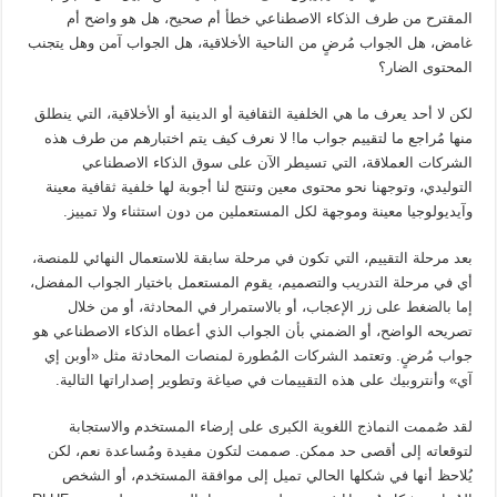
المقترح من طرف الذكاء الاصطناعي خطأ أم صحيح، هل هو واضح أم
غامض، هل الجواب مُرضٍ من الناحية الأخلاقية، هل الجواب آمن وهل يتجنب
المحتوى الضار؟
لكن لا أحد يعرف ما هي الخلفية الثقافية أو الدينية أو الأخلاقية، التي ينطلق
منها مُراجع ما لتقييم جواب ما! لا نعرف كيف يتم اختبارهم من طرف هذه
الشركات العملاقة، التي تسيطر الآن على سوق الذكاء الاصطناعي
التوليدي، وتوجهنا نحو محتوى معين وتنتج لنا أجوبة لها خلفية ثقافية معينة
وآيديولوجيا معينة وموجهة لكل المستعملين من دون استثناء ولا تمييز.
بعد مرحلة التقييم، التي تكون في مرحلة سابقة للاستعمال النهائي للمنصة،
أي في مرحلة التدريب والتصميم، يقوم المستعمل باختيار الجواب المفضل،
إما بالضغط على زر الإعجاب، أو بالاستمرار في المحادثة، أو من خلال
تصريحه الواضح، أو الضمني بأن الجواب الذي أعطاه الذكاء الاصطناعي هو
جواب مُرضٍ. وتعتمد الشركات المُطورة لمنصات المحادثة مثل «أوبن إي
آي» وأنتروبيك على هذه التقييمات في صياغة وتطوير إصداراتها التالية.
لقد صُممت النماذج اللغوية الكبرى على إرضاء المستخدم والاستجابة
لتوقعاته إلى أقصى حد ممكن. صممت لتكون مفيدة ومُساعدة نعم، لكن
يُلاحظ أنها في شكلها الحالي تميل إلى موافقة المستخدم، أو الشخص