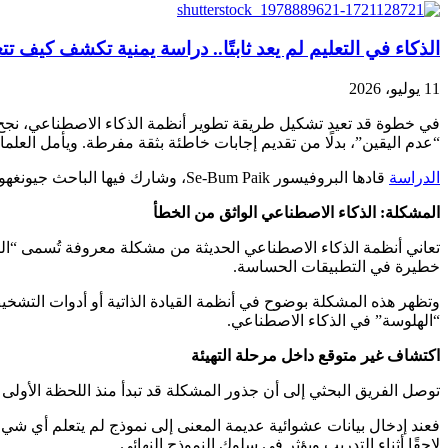
الذكاء في التعليم لم يعد ثابتًا.. دراسة يمنية تكشف كيف
11 يوليو، 2026
“عدم اليقين”، بدلًا من تقديم إجابات خاطئة بثقة مفرطة. ويأمل العلما
الدراسة
قادها البروفيسور Se-Bum Paik، وشارك فيها الباحث جيونغهوان تشيون، ونُشرت في دورية Nature Machine Intelligence بتاريخ 9 أبريل 2026، بعد مراجعة علمية محكمة.
المشكلة: الذكاء الاصطناعي الواثق من الخطأ
خطيرة في التطبيقات الحساسة.
وتظهر هذه المشكلة بوضوح في أنظمة القيادة الذاتية أو أدوات التشخيص
“الهلوسة” في الذكاء الاصطناعي.
اكتشاف غير متوقع داخل مرحلة التهيئة
توصل الفريق البحثي إلى أن جذور المشكلة قد تبدأ منذ اللحظة الأولى 
فعند إدخال بيانات عشوائية عديمة المعنى إلى نموذج لم يتعلم أي شيء 
لاحقًا أثناء التدريب ويؤثر في سلوك النموذج النهائي.