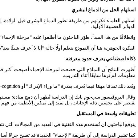
استلهام الحل من الدماغ البشري
استلهم العلماء فكرتهم من طريقة تطور الدماغ البشري قبل الولادة. إذ 
الدوائر العصبية الأولية.
وانطلاقًا من هذا المبدأ، طوّر الباحثون ما أطلقوا عليه “مرحلة الإحماء” أو Warm-up، حيث يُدرَّب النموذج لفترة قصيرة على ضوضاء عشوائية قبل تعليمه البيانات ال
الفكرة الجوهرية هنا أن النموذج يتعلم أولًا حالة “أنا لا أعرف شيئًا بعد
ذكاء اصطناعي يعرف حدود معرفته
أظهرت النتائج أن النماذج التي خضعت لمرحلة الإحماء أصبحت أكثر قدرة
معلومات لم ترها سابقًا أثناء التدريب.
ويُعد ذلك تقدمًا مهمًا فيما يُعرف بقدرة “ما وراء الإدراك” أو Meta-cognition، أي قدرة النظام على التمييز بين ما يعرفه وما يجهله.
وقال البروفيسور سي-بوم بايك إن الدراسة تُظهر أن دمج مبادئ مستوحا
تقتصر على تحسين دقة الإجابات، بل تمتد إلى تمكين الأنظمة من فهم
تطبيقات واسعة في المستقبل
يتوقع الباحثون أن تُستخدم هذه التقنية في العديد من المجالات التي تت
كما تشير الدراسة إلى أن طريقة “الإحماء” الجديدة قد تصبح جزءًا أساسي