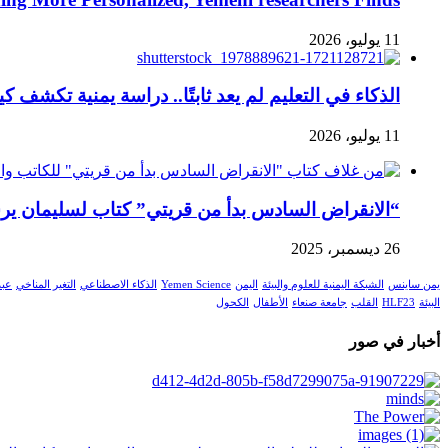
11 يوليو، 2026
الذكاء في التعليم لم يعد ثابتًا.. دراسة يمنية تكش
11 يوليو، 2026
“الانقراض السادس بدأ من قريتي” كتاب لسليمان يرس
26 ديسمبر، 2025
يمن ساينس
الشبكة اليمنية للعلوم والبيئة
اليمن
Yemen Science
الذكاء الاصطناعي
التغير المناخي
عبد
البيئة
HLF23
القلب
جامعة صنعاء
الأطفال
الكحول
أخبار في صور