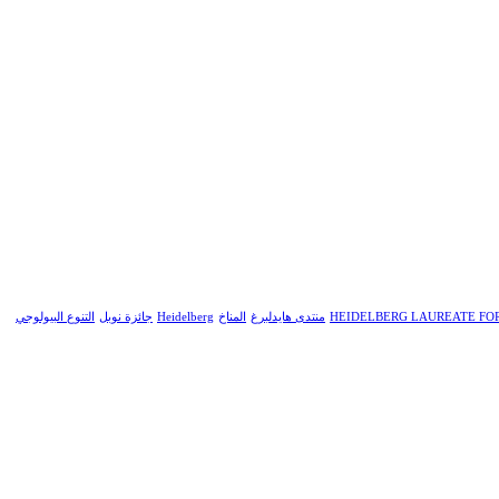
HEIDELBERG LAUREATE F
منتدى هايدلبرغ
المناخ
Heidelberg
جائزة نوبل
التنوع البيولوجي