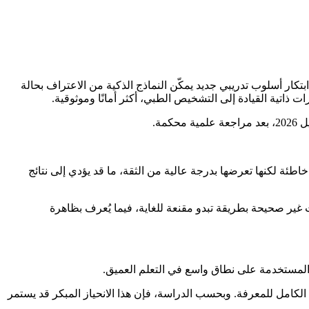
يد تشكيل طريقة تطوير أنظمة الذكاء الاصطناعي، نجح باحثون من Korea Advanced Institute of Science and Technology في ابتكار أسلوب تدريبي جديد يمكّن النماذج الذكية من الاعتراف بحالة
 ذاتية القيادة إلى التشخيص الطبي، أكثر أمانًا وموثوقية.
طة” أو Overconfidence، حيث تُصدر النماذج تنبؤات أو إجابات خاطئة لكنها تعرضها بدرجة عالية من الثقة، ما قد يؤدي إلى نتائج
 غير صحيحة بطريقة تبدو مقنعة للغاية، فيما يُعرف بظاهرة
” المستخدمة على نطاق واسع في التعلم العميق.
 الكامل للمعرفة. وبحسب الدراسة، فإن هذا الانحياز المبكر قد يستمر