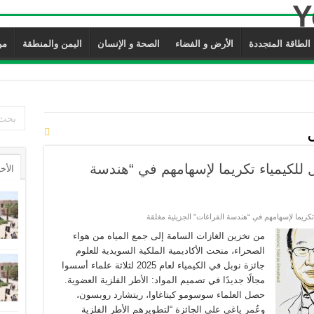
الطاقة المتجددة
الأرض و الفضاء
الصحة و الإنسان
اليمن والمنطقة
من 
للكيمياء تكريما لإسهامهم في “هندسة
الأخ
كريما لإسهامهم في “هندسة الفراغات” الجزيئية مغلقة
من تخزين الغازات السامة إلى جمع المياه من هواء
الصحراء، منحت الأكاديمية الملكية السويدية للعلوم
جائزة نوبل في الكيمياء لعام 2025 لثلاثة علماء أسسوا
مجالًا جديدًا في تصميم المواد: الأطر الفلزية العضوية.
حصل العلماء سوسومو كيتاغاوا، ريتشارد روبسون،
وعُمر ياغي على الجائزة “لتطويرهم الأطر الفلزية