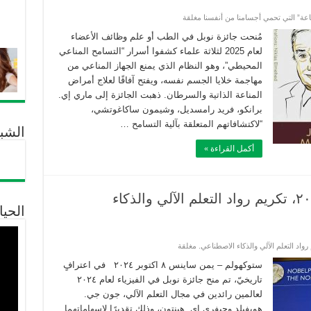
” التي تحمي أجسامنا من أنفسنا مغلقة
مُنحت جائزة نوبل في الطب أو علم وظائف الأعضاء
لعام 2025 لثلاثة علماء كشفوا أسرار “التسامح المناعي
المحيطي”، وهو النظام الذي يمنع الجهاز المناعي من
مهاجمة خلايا الجسم نفسه، ويفتح آفاقًا لعلاج أمراض
المناعة الذاتية والسرطان. ذهبت الجائزة إلى ماري إي.
برانكو، فريد رامسديل، وشيمون ساكاغوتشي،
“لاكتشافاتهم المتعلقة بآلية التسامح …
الشب
أكمل القراءة »
جائزة نوبل في الفيزياء لعام ٢٠٢٤، تكريم رواد التعلم الآلي والذكاء
الحيا
ستوكهولم – يمن ساينس ٨ اكتوبر ٢٠٢٤ في اعترافٍ
تاريخيّ، تم منح جائزة نوبل في الفيزياء لعام ٢٠٢٤
لعالمين رائدين في مجال التعلم الآلي، جون جي.
هوبفيلد وجيفري إي. هينتون، وذلك تقديرًا لإسهاماتهما