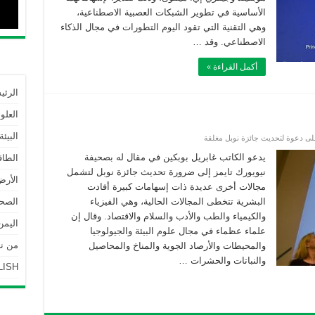
الأساسية في تطوير الشبكات العصبية الاصطناعية،
وهي التقنية التي تقود اليوم التطورات في مجال الذكاء
الاصطناعي. وقد …
أكمل القراءة »
الرئي
العلو
البيئة
ى دعوة لتحديث جائزة نوبل مغلقة
يدعو الكاتب غابريل بوبكين في مقال له بصحيفة
الطاق
نيويورك تايمز إلى ضرورة تحديث جائزة نوبل لتشمل
الأرض
مجالات أخرى عديدة ذات إسهامات كبيرة أفادت
البشرية تتخطى المجالات الحالية، وهي الفيزياء
الصحة
والكيمياء والطب والأدب والسلام والاقتصاد. وقال إن
اليمن
علماء عظماء في مجال علوم البيئة والجيولوجيا
من نحن | 
والمحيطات والأرصاد الجوية والمناخ والمحاصيل
والنباتات والحشرات …
LISH