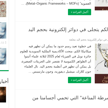
العضوية” (Metal–Organic Frameworks – MOFs)، …
أكمل القراءة »
11 يوليو، 2026
في خطوة تعيد رسم حدود ما يمكن أن تظهر فيه
ميكانيكا الكم، منحت الأكاديمية الملكية السويدية للعلوم
جائزة نوبل في الفيزياء لعام 2025 لثلاثة علماء أثبتوا
أن الظواهر الكمومية لا تقتصر على الجزيئات الصغيرة،
بل يمكن أن تظهر في أنظمة بحجم اليد. نال العلماء
جون كلارك، ميشيل ديفوريه، وجون مارتينيس …
أكمل القراءة »
أخبا
طة المناعة” التي تحمي أجسامنا من