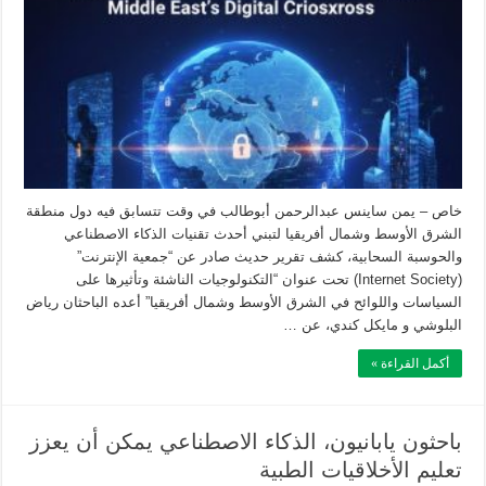
خاص – يمن ساينس عبدالرحمن أبوطالب في وقت تتسابق فيه دول منطقة
الشرق الأوسط وشمال أفريقيا لتبني أحدث تقنيات الذكاء الاصطناعي
والحوسبة السحابية، كشف تقرير حديث صادر عن “جمعية الإنترنت”
(Internet Society) تحت عنوان “التكنولوجيات الناشئة وتأثيرها على
السياسات واللوائح في الشرق الأوسط وشمال أفريقيا” أعده الباحثان رياض
البلوشي و مايكل كندي، عن …
أكمل القراءة »
باحثون يابانيون، الذكاء الاصطناعي يمكن أن يعزز
تعليم الأخلاقيات الطبية