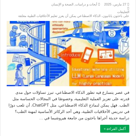
27 مارس، 2025
أبحاث و دراسات
,
الصحة و الإنسان
التعليقات
على باحثون يابانيون، الذكاء الاصطناعي يمكن أن يعزز تعليم الأخلاقيات الطبية مغلقة
في عصر يتسارع فيه تطور الذكاء الاصطناعي، تبرز تساؤلات حول مدى
قدرته على تعزيز العملية التعليمية، وخصوصًا في المجالات الحساسة مثل
الطب. فهل يمكن لنماذج الذكاء الاصطناعي، مثل ChatGPT، أن تلعب دورًا
في تدريس الأخلاقيات الطبية، وهي أحد الركائز الأساسية لمهنة الطب؟
دراسة حديثة أجراها باحثون من جامعة هيروشيما في …
أكمل القراءة »