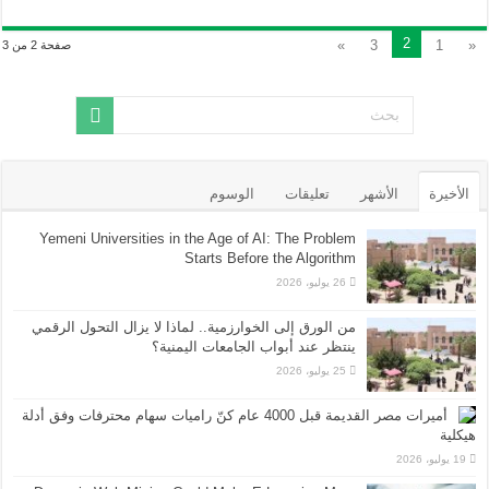
2
»
3
1
«
صفحة 2 من 3
الأخيرة
الأشهر
تعليقات
الوسوم
Yemeni Universities in the Age of AI: The Problem
Starts Before the Algorithm
26 يوليو، 2026
من الورق إلى الخوارزمية.. لماذا لا يزال التحول الرقمي
ينتظر عند أبواب الجامعات اليمنية؟
25 يوليو، 2026
أميرات مصر القديمة قبل 4000 عام كنّ راميات سهام محترفات وفق أدلة
هيكلية
19 يوليو، 2026