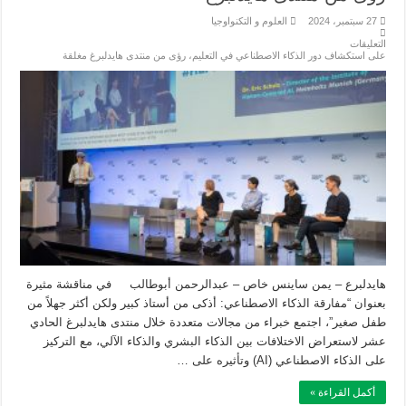
27 سبتمبر، 2024
العلوم و التكنواوجيا
التعليقات
على استكشاف دور الذكاء الاصطناعي في التعليم، رؤى من منتدى هايدلبرغ مغلقة
هايدلبرع – يمن ساينس خاص – عبدالرحمن أبوطالب في مناقشة مثيرة
بعنوان “مفارقة الذكاء الاصطناعي: أذكى من أستاذ كبير ولكن أكثر جهلاً من
طفل صغير”، اجتمع خبراء من مجالات متعددة خلال منتدى هايدلبرغ الحادي
عشر لاستعراض الاختلافات بين الذكاء البشري والذكاء الآلي، مع التركيز
على الذكاء الاصطناعي (AI) وتأثيره على …
أكمل القراءة »