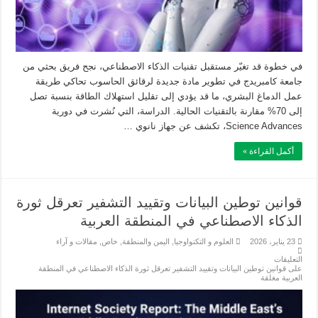
في خطوة قد تغيّر مستقبل تقنيات الذكاء الاصطناعي، نجح فريق بحثي من
جامعة كامبريدج في تطوير مادة جديدة لرقائق الحاسوب تحاكي طريقة
عمل الدماغ البشري، ما قد يؤدي إلى تقليل استهلاك الطاقة بنسبة تصل
إلى 70% مقارنة بالتقنيات الحالية. الدراسة، التي نُشرت في دورية
Science Advances، تكشف عن جهاز نانوي …
أكمل القراءة »
قوانين توطين البيانات وتقييد التشفير تعرقل ثورة
الذكاء الاصطناعي في المنطقة العربية
23 يناير، 2026
العلوم و التكنواوجيا
,
اليمن والمنطقة
,
خاص
,
مقالات و آراء
التعليقات
على قوانين توطين البيانات وتقييد التشفير تعرقل ثورة الذكاء الاصطناعي في المنطقة
العربية مغلقة