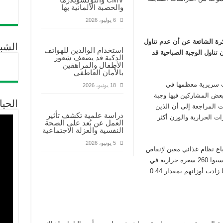
والحصبة الألمانية بها
6 يوليو، 2026
ة الشائعة عن أن عدم تناول
الشب
استخدام الوالدين للهواتف
تناول الوجبة الصباحية قد
الذكية قد يضعف شعور
الأطفال والمراهقين
بالأمان العاطفي
، شملت تجارب سريرية معظمها في
18 يونيو، 2026
نيا خلال 30 عاما، تناول بعض المشاركين فيها وجبة
الحيا
ت المراجعة إلى أن الذين
دراسة علمية تكشف تأثير
ات الحرارية والوزن أكثر
العمل عن بُعد على الصحة
النفسية والعزلة الاجتماعية
5 يونيو، 2026
باع نظام غذائي معين لإنقاص
الوزن، إذ أفادت بأن من تناولوا وجبة الإفطار اكتسبوا 260 سعرة حرارية في
المتوسط يوميا أكثر ممن تجنبوا هذه الوجبة. كما زادت أوزانهم بمقدار 0.44