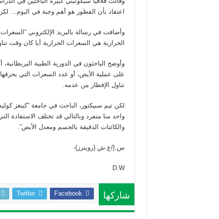
وقالت فلافيا سيكوتيني كبيرة الباحثين في الدر
اعتقاد بأن الفطور هو أهم وجبة في اليوم… لك
وأضافت في رسالة بالبريد الإلكتروني “السعرات
الحرارية هي السعرات الحرارية أيا كان وقت تناوله
وأوضح الباحثون في الدورية الطبية البريطانية، 
على عملية الأيض، أو عدد السعرات التي يحرقها 
تناول الإفطار من عدمه.
لكن تيم سبيكتور، الباحث في جامعة “كينغز كوليد
واحد منا متفرد وبالتالي قد تختلف الاستفادة 
والكائنات الدقيقة بالجسم ومعدل الأيض”.
س.إ/ع.ش (رويترز)-
D.W
Twitter
Facebook
شاركها