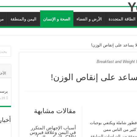
الطاقة المتجددة
الأرض و الفضاء
الصحة و الإنسان
اليمن والمنطقة
من ن
لا يساعد على إنقاص الوزن!
Breakfast and Weight 
الأخ
يساعد على إنقاص الوزن!
يرسم 
26 ديسمبر، 2025
مقالات مشابهة
أخبا
 فطور شاملة ويكتفي بوجبات
أسباب الإجهاض المتكرر
ن كثير من الناس ممن
في اليمن وعلاقة فيروس
موعة من الدراسات السابقة
CMV والتوكسوبلازما