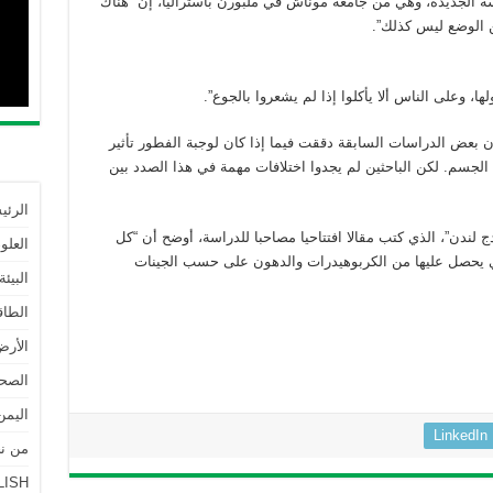
اسة الجديدة، وهي من جامعة موناش في ملبورن بأستراليا، إن “هناك
ن الوضع ليس كذلك”.
ا، وعلى الناس ألا يأكلوا إذا لم يشعروا بالجوع”.
أن بعض الدراسات السابقة دققت فيما إذا كان لوجبة الفطور تأثير
الجسم. لكن الباحثين لم يجدوا اختلافات مهمة في هذا الصدد بين
الرئي
ج لندن”، الذي كتب مقالا افتتاحيا مصاحبا للدراسة، أوضح أن “كل
العلو
التي يحصل عليها من الكربوهيدرات والدهون على حسب الجينات
البيئة
الطاق
الأرض
الصحة
اليمن
LinkedIn
من نحن | 
LISH