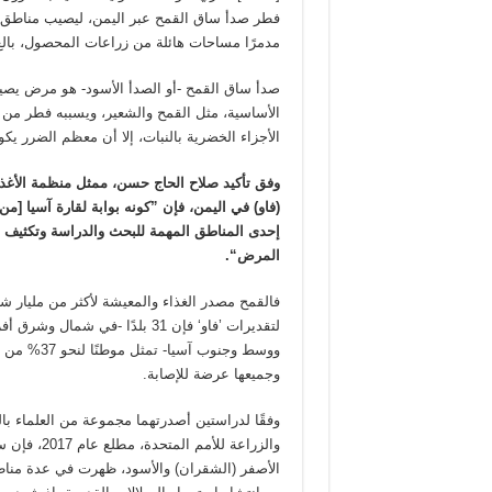
فطر صدأ ساق القمح عبر اليمن، ليصيب مناطق إن
مدمرًا مساحات هائلة من زراعات المحصول، بالغ 
صدأ ساق القمح -أو الصدأ الأسود- هو مرض يص
الأساسية، مثل القمح والشعير، ويسببه فطر من 
الأجزاء الخضرية بالنبات، إلا أن معظم الضرر يك
وفق تأكيد صلاح الحاج حسن، ممثل منظمة الأغذية
(فاو) في اليمن، فإن ”كونه بوابة لقارة آسيا [م
إحدى المناطق المهمة للبحث والدراسة وتكثيف ال
المرض“.
فالقمح مصدر الغذاء والمعيشة لأكثر من مليار شخ
لتقديرات ’فاو‘ فإن 31 بلدًا -في شم
ووسط وجنوب آسيا-
وجميعها عرضة للإصابة.
وفقًا لدراستين أصدرتهما مجموعة من العلماء بال
والزراعة للأمم 