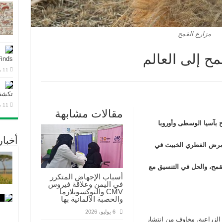
مزارع القمح
ح إلى العالم
Finds
11 يوليو، 2026
تكشف
11 يوليو، 2026
مقالات مشابهة
 بآسيا الوسطى وأوروبا
أخبا
ر المرض الفطري الخبيث في
قمح، والحل في التنسيق مع
أسباب الإجهاض المتكرر
في اليمن وعلاقة فيروس
CMV والتوكسوبلازما
والحصبة الألمانية بها
6 يوليو، 2026
 الزراعية، مخاوف من انتشار