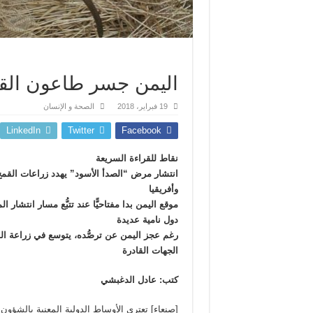
اليمن جسر طاعون القم
19 فبراير، 2018
الصحة و الإنسان
LinkedIn
Twitter
Facebook
نقاط للقراءة السريعة
انتشار مرض “الصدأ الأسود” يهدد زراعات القمح
وأفريقيا
موقع اليمن بدا مفتاحيًّا عند تتبُّع مسار انتشا
دول نامية عديدة
رغم عجز اليمن عن ترصُّده، يتوسع في زراعة ال
الجهات القادرة
كتب: عادل الدغبشي
[صنعاء] تعتري الأوساط الدولية المعنية بالشؤون