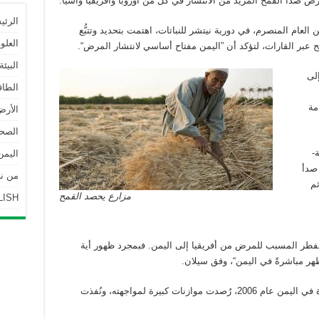
ض صدأ القمح المزيد من الانتشار في كلٍّ من أوروبا وأفريقيا وآسيا.
الرئي
 العام المنصرم، في دورية نيتشر للنباتات، اهتمت بتحديد وتتبُّع
العلو
عبر القارات، لتؤكد أن ”اليمن مفتاح أساسي لانتشار المرض“.
البيئة
لى
الطاق
امة
الأرض
الصحة
-
اليمن
 صدأ
من نحن | 
ثم
مزارع يحصد القمح
LISH
لفطر المسبب للمرض من أفريقيا إلى اليمن. فبمجرد ظهور أية
ظهر مباشرةً في اليمن“، وفق سيلان.
ويشير المتوكل إلى أنه منذ ظهر الفطر لأول مرة في اليمن عام 2006، رُصدت موازنات كبيرة لمواجهته، ونُفذت