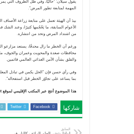
يقول سيلان: ”حاليًّا، وفي ظل الظروف التي يمر
المهمة لمتابعة تطور المرض“.
بيدَ أن الهيئة تعمل على متابعة زراعة الأصناف
الأعوام السابقة، ما يَحْجُمها كثيرًا، وعند الش
من اشتداد المرض وتحد من انتشاره.
ورغم أن الخطر ما زال محدقًا، يستعد مزارعو ال
محافظات صعدة والمحويت وعمران والجوف، ما يُ
والقلق بشأن الأمن الغذائي العالمي قائمين.
وفي رأي حسن فإن ”الحل يكمن في تبادل المعلوم
بما يساعد على تجاوُز الخطر قبل استفحاله“.
هذا الموضوع أنتج عبر المكتب الإقليمي لموقع SciDev.Net بإقليم الشرق الأوسط وشمال أفريقيا
Twitter
Facebook
شاركها
السابق
لماذا ينتشر العلم الزائف كالنار في