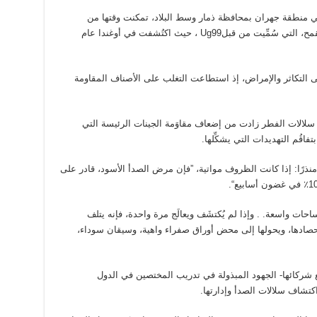
ي منطقة جهران بمحافظة ذمار وسط البلاد، تمكنت وقتها من
اكتشاف السلالة الشرسة من فطر صدأ ساق القمح، التي سُمِّيت من قبلUg99 ، حيث اكتُشفت في أوغندا عام
ى التكاثر والإمراض، إذ استطاعت التغلب على الأصناف المقاومة
ن سلالات الفطر زادت من إضعاف مقاوَمة الجينات الرئيسة التي
فاقُم التهديدات التي يشكِّلها.
 منذرًا: إذا كانت الظروف مواتية، ”فإن مرض الصدأ الأسود، قادر على
ات واسعة. . وإذا لم يُكتشَف ويعالَج مرة واحدة، فإنه يتلف
ادها، ويحولها إلى محض أوراق صفراء واهية، وسيقان سوداء،
 شركائها- الجهود المبذولة في تدريب المختصين في الدول
كتشاف سلالات الصدأ وإدارتها.