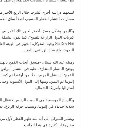
مع انتشار استمرار السلالات القديمة، إذ شهد مر
لتتبعهما دراسة أخرى نُشرت خلال الربع الأخير من
مسارات انتشار الفطر المسبب لصدأ ساق القمح 
و”اليمن يشكل جسرًا أخضر لعبور تلك الأمراض إ
كبريات الدول الزارعة للقمح“، كما يقول لشبكة
SciDev.Net وجيه المتوكل، الخبير في الهيئة الع
للبحوث والإرشاد الزراعي باليمن.
زميله عبد الله سيلان -منسق أبحاث القمح بالهيئة
يوضح المسار المتعارَف عليه في انتشار أمراض
القمح؛ إذ ينتقل المرض بدءًا من أوغندا ثم كينيا 
إثيوبيا ثم اليمن، ومنها إلى الدول الآسيوية وحتى
أستراليا وأمريكا الشمالية.
و”الرياح الموسمية هي السبب الرئيس لانتقال ا
سلالة جديدة في إثيوبيا، وبسبب حركة الرياح، ت
مشروعات كثيرة في هذا الجانب.