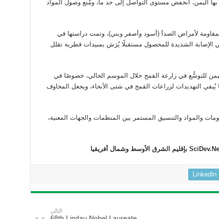
 بها اليمن، انخفض مستوى التواصل إلى حد ما، ومُنع وصول المواد
 المقاومة لأمراض الصدأ (أسود وأصفر وبني)، وتمت دراستها في
ك في الإصابة الشديدة للمحصول مستقبلًا يُرَش بمبيدات فطرية تقلل
يمن للتوسُّع في زارعة القمح خلال الموسم الحالي، خصوصًا في
بقي التهديدات لزراعات القمح في شتى الأنحاء، ويجعل المخاوف
ات والمواد والتنسيق المستمر بين المنظمات والجهات المعنية،
LinkedIn
التالي
68th Lindau Nobel Laureate