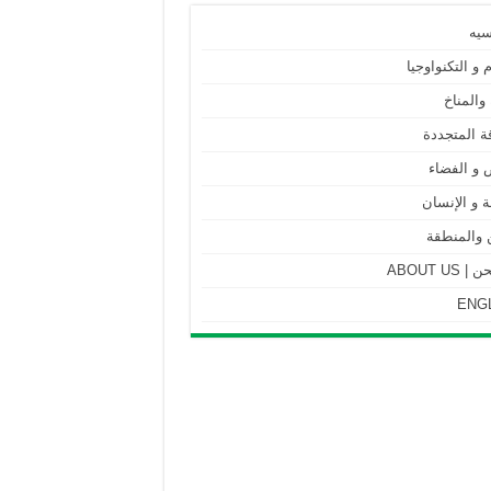
سيه
م و التكنواوجيا
 والمناخ
ة المتجددة
 و الفضاء
 و الإنسان
 والمنطقة
ABOUT US
ENG