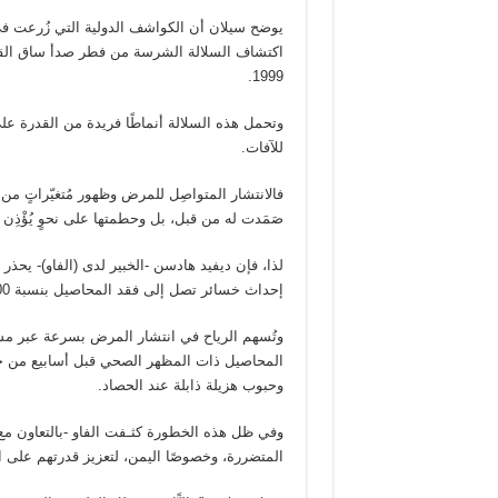
يوضح سيلان أن الكواشف الدولية التي زُرعت ف
1999.
وتحمل هذه السلالة أنماطًا فريدة من القدرة عل
للآفات.
فالانتشار المتواصِل للمرض وظهور مُتغيّراتٍ م
صَمَدت له من قبل، بل وحطمتها على نحوٍ يُؤْذِن بت
لذا، فإن ديفيد هادسن -الخبير لدى (الفاو)- يحذر
إحداث خسائر تصل إلى فقد المحاصيل بنسبة 100٪ في غضون أسابيع“.
وتُسهم الرياح في انتشار المرض بسرعة عبر مساح
المحاصيل ذات المظهر الصحي قبل أسابيع من حص
وحبوب هزيلة ذابلة عند الحصاد.
وفي ظل هذه الخطورة كثـفت الفاو -بالتعاون مع
المتضررة، وخصوصًا اليمن، لتعزيز قدرتهم على ا