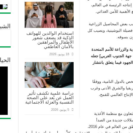
تاجه الرئيسة في العالم،
الأهمية للأمن الغذائي.
يب بعض المحاصيل الزراعية
الشب
فصيلة البوشينية، ويصيب كل
استخدام الوالدين للهواتف
ون بسوقه.
الذكية قد يضعف شعور
الأطفال والمراهقين
بالأمان العاطفي
 والزراعة للأمم المتحدة
18 يونيو، 2026
ن جهة الجنوب الغربي] جعله
الحيا
جهود فيما يتعلق بانتشار
ص بالدول النامية، ووفقًا
ال وشرق أفريقيا والشرق الأدنى وغرب
دراسة علمية تكشف تأثير
 تمثل موطنًا لنحو 37% من الإنتاج العالمي للقمح،
العمل عن بُعد على الصحة
النفسية والعزلة الاجتماعية
5 يونيو، 2026
تعاون مع منظمة الأغذية
المتحدة، مطلع عام 2017، فإن سلالات جديدة من الصدأ
الأصفر (الشقران) والأسود، ظهرت في عدة مناطق من العالم في عام 2016،