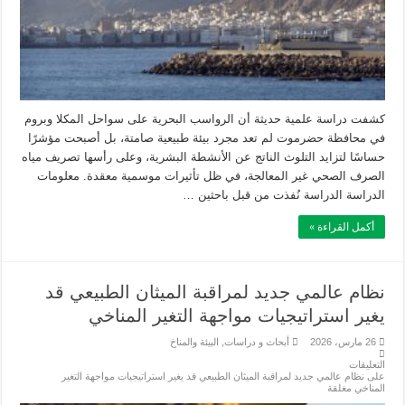
كشفت دراسة علمية حديثة أن الرواسب البحرية على سواحل المكلا وبروم
في محافظة حضرموت لم تعد مجرد بيئة طبيعية صامتة، بل أصبحت مؤشرًا
حساسًا لتزايد التلوث الناتج عن الأنشطة البشرية، وعلى رأسها تصريف مياه
الصرف الصحي غير المعالجة، في ظل تأثيرات موسمية معقدة. معلومات
الدراسة الدراسة نُفذت من قبل باحثين …
أكمل القراءة »
نظام عالمي جديد لمراقبة الميثان الطبيعي قد
يغير استراتيجيات مواجهة التغير المناخي
26 مارس، 2026
أبحاث و دراسات
,
البيئة والمناخ
التعليقات
على نظام عالمي جديد لمراقبة الميثان الطبيعي قد يغير استراتيجيات مواجهة التغير
المناخي مغلقة