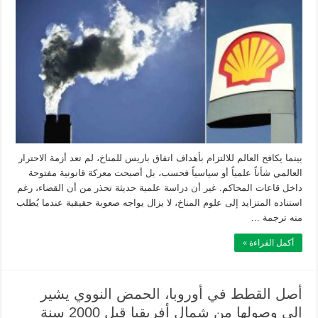
بينما يكافح العالم للالتزام بأهداف اتفاق باريس للمناخ، لم تعد أزمة الاحترار
العالمي شأناً علمياً أو سياسياً فحسب، بل أصبحت معركة قانونية مفتوحة
داخل قاعات المحاكم. غير أن دراسة علمية حديثة تحذر من أن القضاء، رغم
استناده المتزايد إلى علوم المناخ، لا يزال يواجه صعوبة حقيقية عندما يُطلب
منه ترجمة …
أكمل القراءة »
أصل القطط في أوروبا، الحمض النووي يشير
إلى وصولها من شمال أفريقيا قبل 2000 سنة