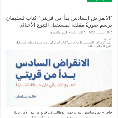
“الانقراض السادس بدأ من قريتي” كتاب لسليمان
يرسم صورةٌ مقلقة لمستقبل التنوع الأحيائي
26 ديسمبر، 2025
البيئة والمناخ
,
اليمن والمنطقة
التعليقات
على “الانقراض السادس بدأ من قريتي” كتاب لسليمان يرسم صورةٌ مقلقة لمستقبل
التنوع الأحيائي مغلقة
خاص – يمن ساينس عبدالرحمن أبوطالب في قريةٍ ما، يبدأ الأمر عادةً
بصمتٍ صغير، طائرٌ لم يعد يمرّ في موسمِه، شجرةٌ تجفّ أسرع من المعتاد،