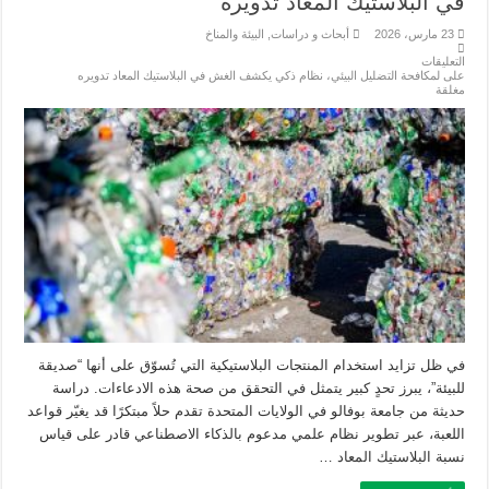
في البلاستيك المعاد تدويره
23 مارس، 2026
أبحاث و دراسات
,
البيئة والمناخ
التعليقات
على لمكافحة التضليل البيئي، نظام ذكي يكشف الغش في البلاستيك المعاد تدويره
مغلقة
في ظل تزايد استخدام المنتجات البلاستيكية التي تُسوّق على أنها “صديقة
للبيئة”، يبرز تحدٍ كبير يتمثل في التحقق من صحة هذه الادعاءات. دراسة
حديثة من جامعة بوفالو في الولايات المتحدة تقدم حلاً مبتكرًا قد يغيّر قواعد
اللعبة، عبر تطوير نظام علمي مدعوم بالذكاء الاصطناعي قادر على قياس
نسبة البلاستيك المعاد …