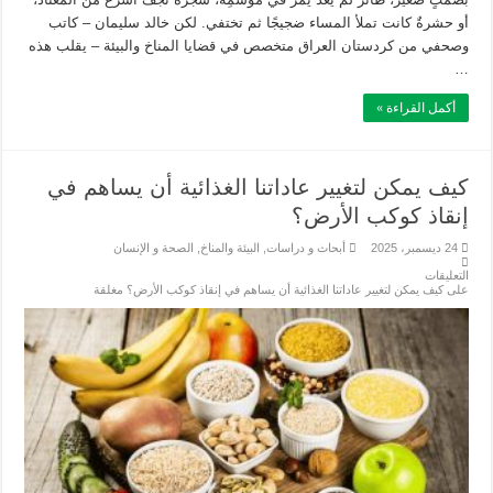
أو حشرةٌ كانت تملأ المساء ضجيجًا ثم تختفي. لكن خالد سليمان – كاتب
وصحفي من كردستان العراق متخصص في قضايا المناخ والبيئة – يقلب هذه
…
أكمل القراءة »
كيف يمكن لتغيير عاداتنا الغذائية أن يساهم في
إنقاذ كوكب الأرض؟
24 ديسمبر، 2025
أبحاث و دراسات
,
البيئة والمناخ
,
الصحة و الإنسان
التعليقات
على كيف يمكن لتغيير عاداتنا الغذائية أن يساهم في إنقاذ كوكب الأرض؟ مغلقة