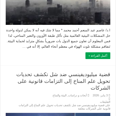
ا.د/ عاصم عبد المنعم أحمد محمد * مما لا شك فيه أنه لا يمكن لدولة واحدة
حل المشكلات البيئية العالمية مثل تأكل طبقة الأوزون والتغير المناخي، لذا
فمن المعلوم أن تعاون جميع الدول بات ضرورياً بشكلٍ متزايد لحماية البيئة.
تَتفاقم مشكلة تلوث الهواء في معظم أنحاء العالم، إلا أنه في …
أكمل القراءة »
قضية ميليوديفينسي ضد شل تكشف تحديات
تحويل علم المناخ إلى التزامات قانونية على
الشركات
3 يناير، 2026
أبحاث و دراسات
,
البيئة والمناخ
التعليقات
على قضية ميليوديفينسي ضد شل تكشف تحديات تحويل علم المناخ إلى التزامات
قانونية على الشركات مغلقة