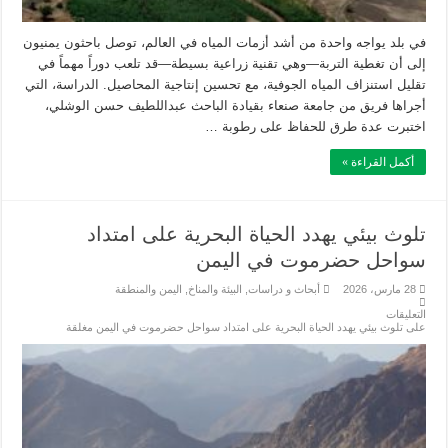
في بلد يواجه واحدة من أشد أزمات المياه في العالم، توصل باحثون يمنيون
إلى أن تغطية التربة—وهي تقنية زراعية بسيطة—قد تلعب دوراً مهماً في
تقليل استنزاف المياه الجوفية، مع تحسين إنتاجية المحاصيل. الدراسة، التي
أجراها فريق من جامعة صنعاء بقيادة الباحث عبداللطيف حسن الوشلي،
اختبرت عدة طرق للحفاظ على رطوبة …
أكمل القراءة »
تلوث بيئي يهدد الحياة البحرية على امتداد
سواحل حضرموت في اليمن
28 مارس، 2026
أبحاث و دراسات
,
البيئة والمناخ
,
اليمن والمنطقة
التعليقات
على تلوث بيئي يهدد الحياة البحرية على امتداد سواحل حضرموت في اليمن مغلقة