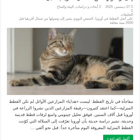
27 ديسمبر، 2025
أبحاث و دراسات
,
البيئة والمناخ
التعليقات
على أصل القطط في أوروبا، الحمض النووي يشير إلى وصولها من شمال أفريقيا قبل
2000 سنة مغلقة
مفاجأة في تاريخ القطط: ليست «هدايا» المزارعين الأوائل لم تكن القطط
المنزلية—كما اعتقد كثيرون—رفيقة المزارعين الذين نشروا الزراعة في
أوروبا قبل آلاف السنين. فوفق تحليل جينومي واسع لرفات قطط قديمة
وحديثة، تشير دراسة حديثة بأن أوروبا تعرّفت إلى السلالة التي كوّنت
القطط المنزلية المعروفة اليوم متأخرة جداً: قبل نحو ألفي …
أكمل القراءة »